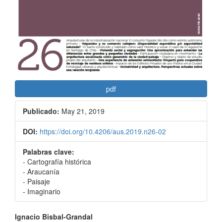
pdf
Publicado:
May 21, 2019
DOI:
https://doi.org/10.4206/aus.2019.n26-02
Palabras clave:
- Cartografía histórica
- Araucanía
- Paisaje
- Imaginario
Contenido
Ignacio Bisbal-Grandal