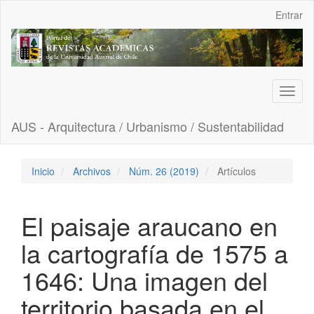
Navegación
Entrar
principal
Contenido
principal
Barra
lateral
Toggl
naviga
AUS - Arquitectura / Urbanismo / Sustentabilidad
Inicio
Archivos
Núm. 26 (2019)
Artículos
El paisaje araucano en
la cartografía de 1575 a
1646: Una imagen del
territorio basada en el