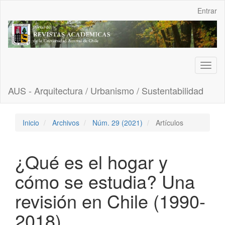
Navegación
Entrar
principal
Contenido
principal
Barra
lateral
Toggl
naviga
AUS - Arquitectura / Urbanismo / Sustentabilidad
Inicio
Archivos
Núm. 29 (2021)
Artículos
¿Qué es el hogar y
cómo se estudia? Una
revisión en Chile (1990-
2018)