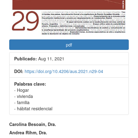
pdf
Publicado:
Aug 11, 2021
DOI:
https://doi.org/10.4206/aus.2021.n29-04
Palabras clave:
- Hogar
- vivienda
- familia
- hábitat residencial
Contenido
Carolina Besoain, Dra.
principal
Andrea Rihm, Dra.