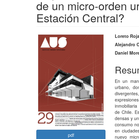
de un micro-orden u
Estación Central?
Barra
Conte
Loreto Roj
lateral
princi
Alejandro C
Daniel Mor
del
del
artículo
artícu
Resu
En un marc
urbano, do
divergente
expresione
inmobiliari
de Chile. E
densas y un
consumo no 
en ciudade
pdf
nuevo micr