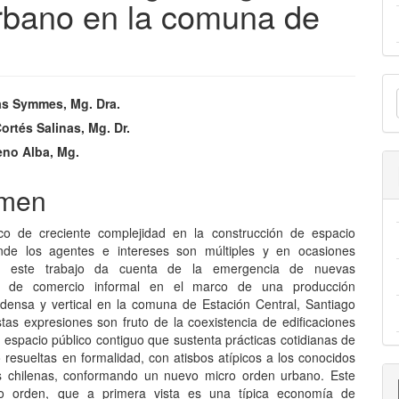
rbano en la comuna de
E
nido
as Symmes, Mg. Dra.
u
pal
ortés Salinas, Mg. Dr.
a
eno Alba, Mg.
lo
men
o de creciente complejidad en la construcción de espacio
nde los agentes e intereses son múltiples y en ocasiones
s, este trabajo da cuenta de la emergencia de nuevas
s de comercio informal en el marco de una producción
a densa y vertical en la comuna de Estación Central, Santiago
stas expresiones son fruto de la coexistencia de edificaciones
 espacio público contiguo que sustenta prácticas cotidianas de
resueltas en formalidad, con atisbos atípicos a los conocidos
s chilenas, conformando un nuevo micro orden urbano. Este
o orden, que a primera vista es una típica economía de