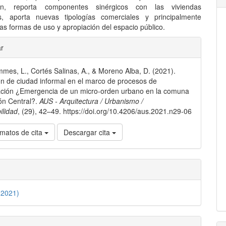
ón, reporta componentes sinérgicos con las viviendas
es, aporta nuevas tipologías comerciales y principalmente
as formas de uso y apropiación del espacio público.
les
ar
mes, L., Cortés Salinas, A., & Moreno Alba, D. (2021).
lo
n de ciudad informal en el marco de procesos de
zación ¿Emergencia de un micro-orden urbano en la comuna
ón Central?.
AUS - Arquitectura / Urbanismo /
ilidad
, (29), 42–49. https://doi.org/10.4206/aus.2021.n29-06
matos de cita
Descargar cita
(2021)