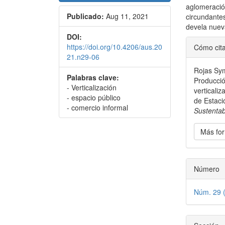
aglomeraci
Publicado:
Aug 11, 2021
circundant
devela nuev
DOI:
Detal
https://doi.org/10.4206/aus.20
Cómo cit
del
21.n29-06
Rojas Sym
artícu
Palabras clave:
Producció
- Verticalización
verticali
- espacio público
de Estaci
- comercio informal
Sustentab
Más for
Número
Núm. 29 