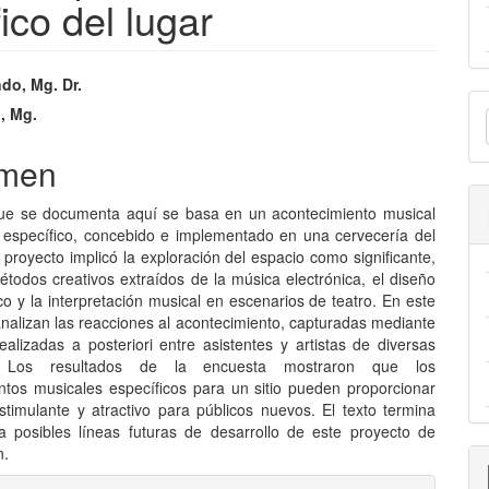
ico del lugar
nido
do, Mg. Dr.
E
pal
, Mg.
u
men
a
lo
que se documenta aquí se basa en un acontecimiento musical
 específico, concebido e implementado en una cervecería del
l proyecto implicó la exploración del espacio como significante,
étodos creativos extraídos de la música electrónica, el diseño
co y la interpretación musical en escenarios de teatro. En este
analizan las reacciones al acontecimiento, capturadas mediante
ealizadas a posteriori entre asistentes y artistas de diversas
as. Los resultados de la encuesta mostraron que los
ntos musicales específicos para un sitio pueden proporcionar
timulante y atractivo para públicos nuevos. El texto termina
 posibles líneas futuras de desarrollo de este proyecto de
n.