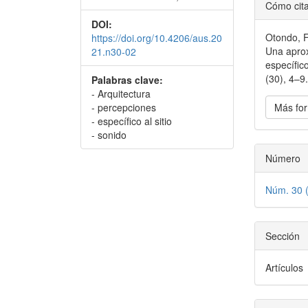
Detal
Cómo cit
del
DOI:
Otondo, F
https://doi.org/10.4206/aus.20
artícu
Una aprox
21.n30-02
específic
(30), 4–9
Palabras clave:
- Arquitectura
- percepciones
Más for
- específico al sitio
- sonido
Número
Núm. 30 
Sección
Artículos