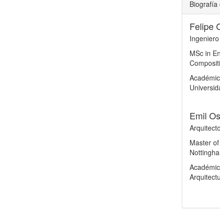
Biografía 
Felipe 
Ingeniero 
MSc in En
Compositi
Académico
Universid
Emil Os
Arquitecto
Master of
Nottingha
Académico
Arquitect