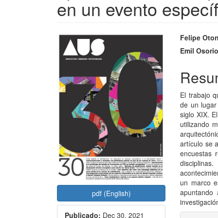
en un evento específ
Barra
Conte
Felipe Oton
lateral
princi
Emil Osorio
del
del
Resu
artículo
artícu
El trabajo 
de un lugar
siglo XIX. E
utilizando m
arquitectóni
artículo se 
encuestas r
disciplin
acontecimie
un marco es
apuntando a
pdf (English)
investigació
Publicado:
Dec 30, 2021