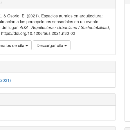
les
ar
., & Osorio, E. (2021). Espacios aurales en arquitectura:
lo
imación a las percepciones sensoriales en un evento
o del lugar.
AUS - Arquitectura / Urbanismo / Sustentabilidad
,
. https://doi.org/10.4206/aus.2021.n30-02
matos de cita
Descargar cita
(2021)