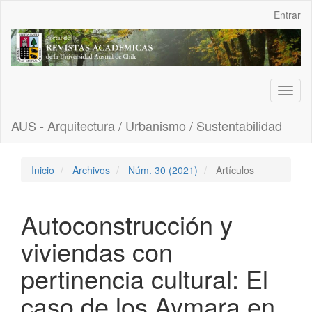
Navegación
Entrar
principal
Contenido
principal
Barra
lateral
Toggl
naviga
AUS - Arquitectura / Urbanismo / Sustentabilidad
Inicio
Archivos
Núm. 30 (2021)
Artículos
Autoconstrucción y
viviendas con
pertinencia cultural: El
caso de los Aymara en