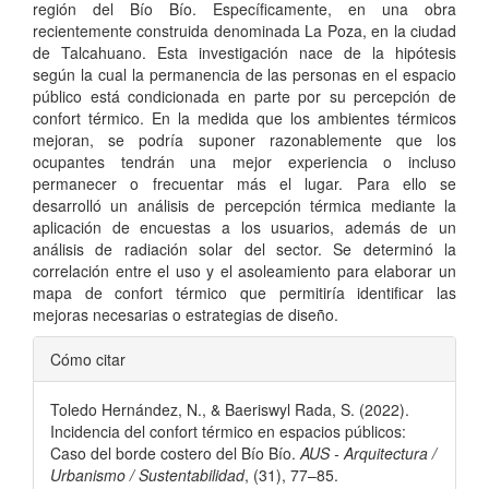
región del Bío Bío. Específicamente, en una obra
recientemente construida denominada La Poza, en la ciudad
de Talcahuano. Esta investigación nace de la hipótesis
según la cual la permanencia de las personas en el espacio
público está condicionada en parte por su percepción de
confort térmico. En la medida que los ambientes térmicos
mejoran, se podría suponer razonablemente que los
ocupantes tendrán una mejor experiencia o incluso
permanecer o frecuentar más el lugar. Para ello se
desarrolló un análisis de percepción térmica mediante la
aplicación de encuestas a los usuarios, además de un
análisis de radiación solar del sector. Se determinó la
correlación entre el uso y el asoleamiento para elaborar un
mapa de confort térmico que permitiría identificar las
mejoras necesarias o estrategias de diseño.
Detalles
Cómo citar
del
Toledo Hernández, N., & Baeriswyl Rada, S. (2022).
artículo
Incidencia del confort térmico en espacios públicos:
Caso del borde costero del Bío Bío.
AUS - Arquitectura /
Urbanismo / Sustentabilidad
, (31), 77–85.