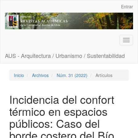
Navegación
Entrar
principal
Contenido
principal
Barra
lateral
Toggl
naviga
AUS - Arquitectura / Urbanismo / Sustentabilidad
Inicio
Archivos
Núm. 31 (2022)
Artículos
Incidencia del confort
térmico en espacios
públicos: Caso del
borde costero del Bío