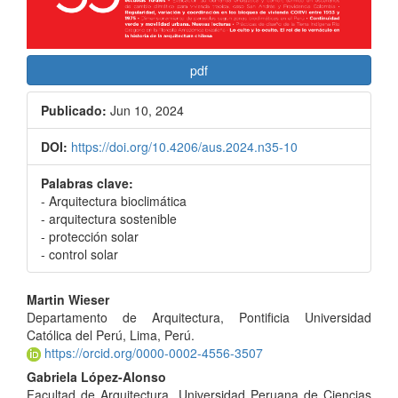
pdf
Publicado:
Jun 10, 2024
DOI:
https://doi.org/10.4206/aus.2024.n35-10
Palabras clave:
- Arquitectura bioclimática
- arquitectura sostenible
- protección solar
- control solar
Contenido
Martin Wieser
Departamento de Arquitectura, Pontificia Universidad
principal
Católica del Perú, Lima, Perú.
del
https://orcid.org/0000-0002-4556-3507
Gabriela López-Alonso
artículo
Facultad de Arquitectura, Universidad Peruana de Ciencias