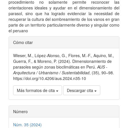
procedimiento no solamente permite reconocer las
orientaciones ideales y ayudar en el dimensionamiento del
parasol, sino que ha logrado evidenciar la necesidad de
recuperar la cultura del sombreamiento de los vanos en gran
parte de un territorio particularmente diverso y singular como
el peruano
Detalles
Cómo citar
del
Wieser, M., López-Alonso, G., Flores, M.-F., Aquino, M.,
artículo
Guerra, F., & Moreno, P. (2024). Dimensionamiento de
parasoles según zonas bioclimáticas en Perú.
AUS -
Arquitectura / Urbanismo / Sustentabilidad
, (35), 90–98.
https://doi.org/10.4206/aus.2024.n35-10
Más formatos de cita
Descargar cita
Número
Núm. 35 (2024)