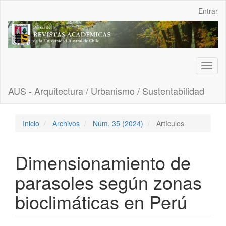
Navegación
Entrar
principal
Contenido
principal
Barra
lateral
Toggl
naviga
AUS - Arquitectura / Urbanismo / Sustentabilidad
Inicio
Archivos
Núm. 35 (2024)
Artículos
Dimensionamiento de
parasoles según zonas
bioclimáticas en Perú