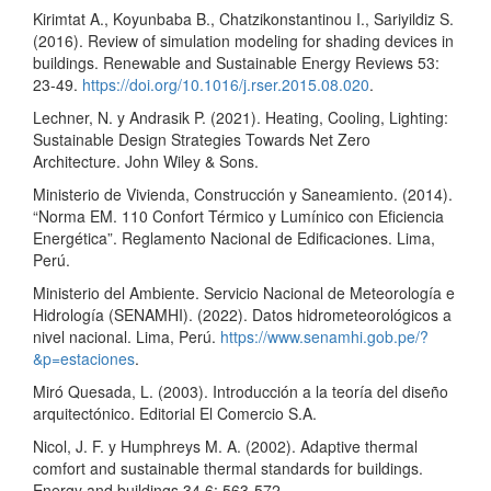
Kirimtat A., Koyunbaba B., Chatzikonstantinou I., Sariyildiz S.
(2016). Review of simulation modeling for shading devices in
buildings. Renewable and Sustainable Energy Reviews 53:
23-49.
https://doi.org/10.1016/j.rser.2015.08.020
.
Lechner, N. y Andrasik P. (2021). Heating, Cooling, Lighting:
Sustainable Design Strategies Towards Net Zero
Architecture. John Wiley & Sons.
Ministerio de Vivienda, Construcción y Saneamiento. (2014).
“Norma EM. 110 Confort Térmico y Lumínico con Eficiencia
Energética”. Reglamento Nacional de Edificaciones. Lima,
Perú.
Ministerio del Ambiente. Servicio Nacional de Meteorología e
Hidrología (SENAMHI). (2022). Datos hidrometeorológicos a
nivel nacional. Lima, Perú.
https://www.senamhi.gob.pe/?
&p=estaciones
.
Miró Quesada, L. (2003). Introducción a la teoría del diseño
arquitectónico. Editorial El Comercio S.A.
Nicol, J. F. y Humphreys M. A. (2002). Adaptive thermal
comfort and sustainable thermal standards for buildings.
Energy and buildings 34.6: 563-572.