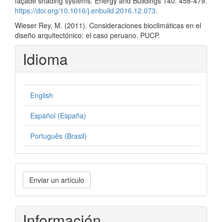
façade shading systems. Energy and Buildings 140: 458-479.
https://doi.org/10.1016/j.enbuild.2016.12.073
.
Wieser Rey, M. (2011). Consideraciones bioclimáticas en el
diseño arquitectónico: el caso peruano. PUCP.
Idioma
English
Español (España)
Português (Brasil)
Enviar
Enviar un artículo
un
artículo
Información