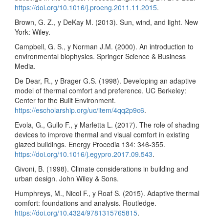
https://doi.org/10.1016/j.proeng.2011.11.2015
.
Brown, G. Z., y DeKay M. (2013). Sun, wind, and light. New
York: Wiley.
Campbell, G. S., y Norman J.M. (2000). An introduction to
environmental biophysics. Springer Science & Business
Media.
De Dear, R., y Brager G.S. (1998). Developing an adaptive
model of thermal comfort and preference. UC Berkeley:
Center for the Built Environment.
https://escholarship.org/uc/item/4qq2p9c6
.
Evola, G., Gullo F., y Marletta L. (2017). The role of shading
devices to improve thermal and visual comfort in existing
glazed buildings. Energy Procedia 134: 346-355.
https://doi.org/10.1016/j.egypro.2017.09.543
.
Givoni, B. (1998). Climate considerations in building and
urban design. John Wiley & Sons.
Humphreys, M., Nicol F., y Roaf S. (2015). Adaptive thermal
comfort: foundations and analysis. Routledge.
https://doi.org/10.4324/9781315765815
.