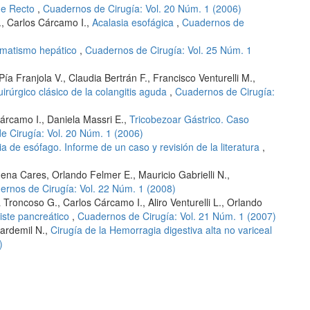
de Recto
,
Cuadernos de Cirugía: Vol. 20 Núm. 1 (2006)
, Carlos Cárcamo I.,
Acalasia esofágica
,
Cuadernos de
matismo hepático
,
Cuadernos de Cirugía: Vol. 25 Núm. 1
a Franjola V., Claudia Bertrán F., Francisco Venturelli M.,
irúrgico clásico de la colangitis aguda
,
Cuadernos de Cirugía:
árcamo I., Daniela Massri E.,
Tricobezoar Gástrico. Caso
e Cirugía: Vol. 20 Núm. 1 (2006)
ia de esófago. Informe de un caso y revisión de la literatura
,
na Cares, Orlando Felmer E., Mauricio Gabrielli N.,
ernos de Cirugía: Vol. 22 Núm. 1 (2008)
a Troncoso G., Carlos Cárcamo I., Aliro Venturelli L., Orlando
iste pancreático
,
Cuadernos de Cirugía: Vol. 21 Núm. 1 (2007)
Cardemil N.,
Cirugía de la Hemorragia digestiva alta no variceal
)