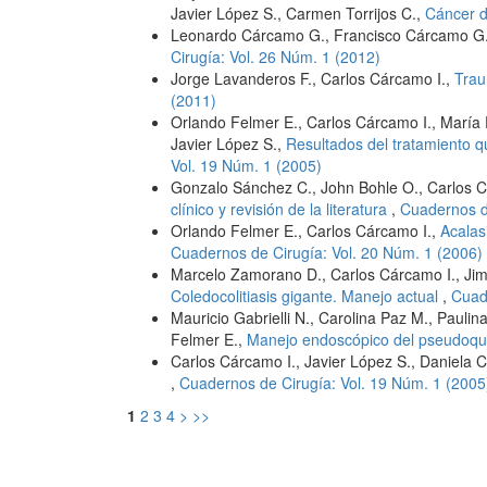
Javier López S., Carmen Torrijos C.,
Cáncer 
Leonardo Cárcamo G., Francisco Cárcamo G.
Cirugía: Vol. 26 Núm. 1 (2012)
Jorge Lavanderos F., Carlos Cárcamo I.,
Trau
(2011)
Orlando Felmer E., Carlos Cárcamo I., María Pí
Javier López S.,
Resultados del tratamiento qu
Vol. 19 Núm. 1 (2005)
Gonzalo Sánchez C., John Bohle O., Carlos C
clínico y revisión de la literatura
,
Cuadernos d
Orlando Felmer E., Carlos Cárcamo I.,
Acalas
Cuadernos de Cirugía: Vol. 20 Núm. 1 (2006)
Marcelo Zamorano D., Carlos Cárcamo I., Jime
Coledocolitiasis gigante. Manejo actual
,
Cuad
Mauricio Gabrielli N., Carolina Paz M., Paulin
Felmer E.,
Manejo endoscópico del pseudoqu
Carlos Cárcamo I., Javier López S., Daniela 
,
Cuadernos de Cirugía: Vol. 19 Núm. 1 (2005
1
2
3
4
>
>>