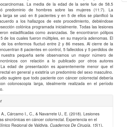
nocarcinomas. La media de la edad de la serie fue de 58.5
tió predominio de hombres sobre las mujeres (11:7). La
a larga se usó en 8 pacientes y en 5 de ellos se planificó la
acuerdo a los hallazgos de este procedimiento, debiéndose
resección colónica programada inicialmente. Todas las lesiones
ueron estadificadas como avanzadas. Se encontraron pólipos
 5 de los cuales fueron múltiples, en su mayoría adenomas. El
 de los enfermos fluctuó entre 2 y 86 meses. Al cierre de la
encuentran 8 pacientes en control, 5 fallecidos y 5 perdidos de
n nuestra pequeña serie observamos un mayor número de
incrónicos con relación a lo publicado por otros autores
. La edad de presentación es aparentemente menor que el
rectal en general y existiría un predominio del sexo masculino.
udio sugiere que todo paciente con cáncer colorrectal debería
con colonoscopia larga, idealmente realizada en el período
o.
les
ar
 A., Cárcamo I., C., & Navarrete U., E. (2018). Lesiones
lo
as sincrónicas en cáncer colorrectal. Experiencia en el
Clínico Regional de Valdivia.
Cuadernos De Cirugía
,
15
(1),