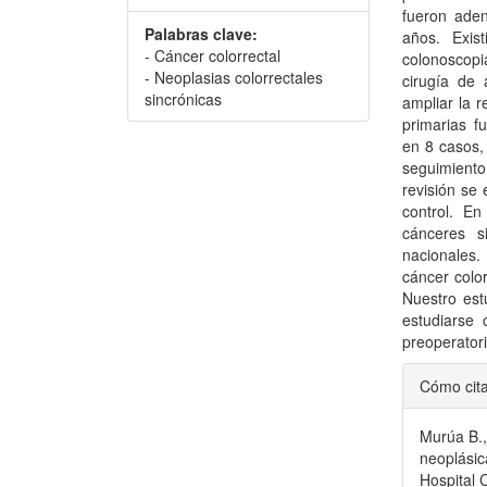
fueron ade
Palabras clave:
años. Exis
- Cáncer colorrectal
colonoscopi
- Neoplasias colorrectales
cirugía de 
sincrónicas
ampliar la 
primarias f
en 8 casos,
seguimiento
revisión se 
control. E
cánceres s
nacionales
cáncer color
Nuestro est
estudiarse 
preoperatori
Detal
Cómo cit
del
Murúa B.,
artícu
neoplásic
Hospital 