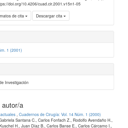
tps://doi.org/10.4206/cuad.cir.2001.v15n1-05
matos de cita
Descargar cita
úm. 1 (2001)
de Investigación
 autor/a
 actuales
,
Cuadernos de Cirugía: Vol. 14 Núm. 1 (2000)
 Gabriela Santana C., Carlos Fonfach Z., Rodolfo Avendaño H.,
s Kuschel H., Juan Díaz B., Carlos Banse E., Carlos Cárcamo I.,