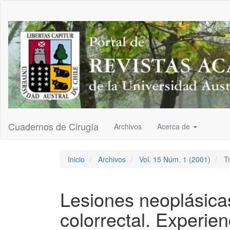
Navegación
principal
Contenido
principal
Barra
lateral
Cuadernos de Cirugía
Archivos
Acerca de
Inicio
Archivos
Vol. 15 Núm. 1 (2001)
Tr
Lesiones neoplásica
colorrectal. Experien