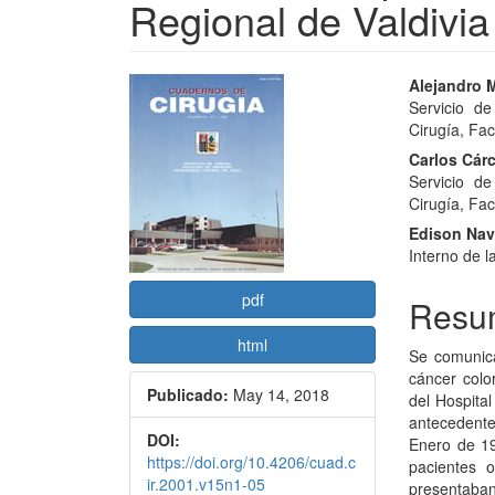
Regional de Valdivia
Barra
Conte
Alejandro 
Servicio de
lateral
princi
Cirugía, Fac
del
del
Carlos Cárc
Servicio de
artículo
artícu
Cirugía, Fac
Edison Nav
Interno de l
pdf
Resu
html
Se comunica
cáncer colo
Publicado:
May 14, 2018
del Hospital
antecedent
DOI:
Enero de 19
https://doi.org/10.4206/cuad.c
pacientes 
ir.2001.v15n1-05
presentaba