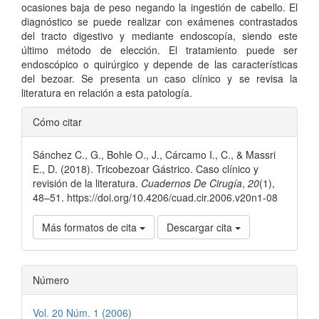
ocasiones baja de peso negando la ingestión de cabello. El
diagnóstico se puede realizar con exámenes contrastados
del tracto digestivo y mediante endoscopía, siendo este
último método de elección. El tratamiento puede ser
endoscópico o quirúrgico y depende de las características
del bezoar. Se presenta un caso clínico y se revisa la
literatura en relación a esta patología.
Detalles
Cómo citar
del
Sánchez C., G., Bohle O., J., Cárcamo I., C., & Massri
artículo
E., D. (2018). Tricobezoar Gástrico. Caso clínico y
revisión de la literatura.
Cuadernos De Cirugía
,
20
(1),
48–51. https://doi.org/10.4206/cuad.cir.2006.v20n1-08
Más formatos de cita
Descargar cita
Número
Vol. 20 Núm. 1 (2006)