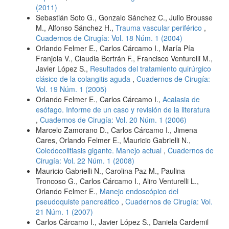
(2011)
Sebastián Soto G., Gonzalo Sánchez C., Julio Brousse
M., Alfonso Sánchez H.,
Trauma vascular periférico
,
Cuadernos de Cirugía: Vol. 18 Núm. 1 (2004)
Orlando Felmer E., Carlos Cárcamo I., María Pía
Franjola V., Claudia Bertrán F., Francisco Venturelli M.,
Javier López S.,
Resultados del tratamiento quirúrgico
clásico de la colangitis aguda
,
Cuadernos de Cirugía:
Vol. 19 Núm. 1 (2005)
Orlando Felmer E., Carlos Cárcamo I.,
Acalasia de
esófago. Informe de un caso y revisión de la literatura
,
Cuadernos de Cirugía: Vol. 20 Núm. 1 (2006)
Marcelo Zamorano D., Carlos Cárcamo I., Jimena
Cares, Orlando Felmer E., Mauricio Gabrielli N.,
Coledocolitiasis gigante. Manejo actual
,
Cuadernos de
Cirugía: Vol. 22 Núm. 1 (2008)
Mauricio Gabrielli N., Carolina Paz M., Paulina
Troncoso G., Carlos Cárcamo I., Aliro Venturelli L.,
Orlando Felmer E.,
Manejo endoscópico del
pseudoquiste pancreático
,
Cuadernos de Cirugía: Vol.
21 Núm. 1 (2007)
Carlos Cárcamo I., Javier López S., Daniela Cardemil