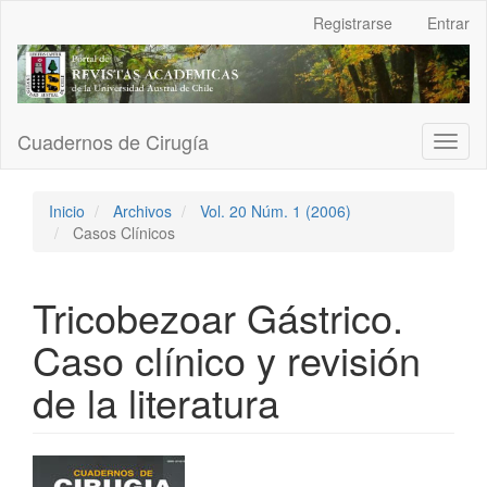
Navegación
Registrarse
Entrar
principal
Contenido
principal
Barra
lateral
Cuadernos de Cirugía
Toggl
naviga
Inicio
Archivos
Vol. 20 Núm. 1 (2006)
Casos Clínicos
Tricobezoar Gástrico.
Caso clínico y revisión
de la literatura
Barra