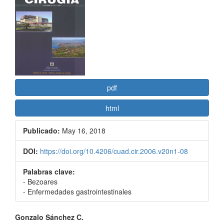
lateral
del
artículo
pdf
html
Publicado:
May 16, 2018
DOI:
https://doi.org/10.4206/cuad.cir.2006.v20n1-08
Palabras clave:
- Bezoares
- Enfermedades gastrointestinales
Contenido
Gonzalo Sánchez C.