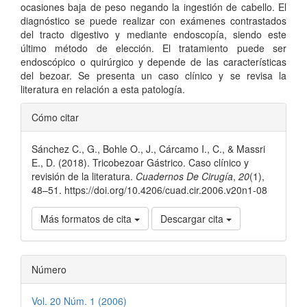
ocasiones baja de peso negando la ingestión de cabello. El
diagnóstico se puede realizar con exámenes contrastados
del tracto digestivo y mediante endoscopía, siendo este
último método de elección. El tratamiento puede ser
endoscópico o quirúrgico y depende de las características
del bezoar. Se presenta un caso clínico y se revisa la
literatura en relación a esta patología.
Detalles
Cómo citar
del
Sánchez C., G., Bohle O., J., Cárcamo I., C., & Massri
artículo
E., D. (2018). Tricobezoar Gástrico. Caso clínico y
revisión de la literatura.
Cuadernos De Cirugía
,
20
(1),
48–51. https://doi.org/10.4206/cuad.cir.2006.v20n1-08
Más formatos de cita
Descargar cita
Número
Vol. 20 Núm. 1 (2006)