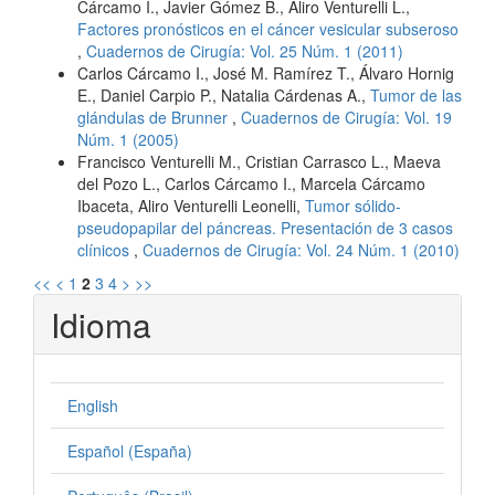
Cárcamo I., Javier Gómez B., Aliro Venturelli L.,
Factores pronósticos en el cáncer vesicular subseroso
,
Cuadernos de Cirugía: Vol. 25 Núm. 1 (2011)
Carlos Cárcamo I., José M. Ramírez T., Álvaro Hornig
E., Daniel Carpio P., Natalia Cárdenas A.,
Tumor de las
glándulas de Brunner
,
Cuadernos de Cirugía: Vol. 19
Núm. 1 (2005)
Francisco Venturelli M., Cristian Carrasco L., Maeva
del Pozo L., Carlos Cárcamo I., Marcela Cárcamo
Ibaceta, Aliro Venturelli Leonelli,
Tumor sólido-
pseudopapilar del páncreas. Presentación de 3 casos
clínicos
,
Cuadernos de Cirugía: Vol. 24 Núm. 1 (2010)
<<
<
1
2
3
4
>
>>
Idioma
English
Español (España)