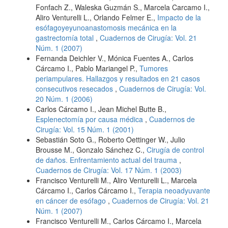
Fonfach Z., Waleska Guzmán S., Marcela Carcamo I.,
Aliro Venturelli L., Orlando Felmer E.,
Impacto de la
esófagoyeyunoanastomosis mecánica en la
gastrectomía total
,
Cuadernos de Cirugía: Vol. 21
Núm. 1 (2007)
Fernanda Deichler V., Mónica Fuentes A., Carlos
Cárcamo I., Pablo Mariangel P.,
Tumores
periampulares. Hallazgos y resultados en 21 casos
consecutivos resecados
,
Cuadernos de Cirugía: Vol.
20 Núm. 1 (2006)
Carlos Cárcamo I., Jean Michel Butte B.,
Esplenectomía por causa médica
,
Cuadernos de
Cirugía: Vol. 15 Núm. 1 (2001)
Sebastián Soto G., Roberto Oettinger W., Julio
Brousse M., Gonzalo Sánchez C.,
Cirugía de control
de daños. Enfrentamiento actual del trauma
,
Cuadernos de Cirugía: Vol. 17 Núm. 1 (2003)
Francisco Venturelli M., Aliro Venturelli L., Marcela
Cárcamo I., Carlos Cárcamo I.,
Terapia neoadyuvante
en cáncer de esófago
,
Cuadernos de Cirugía: Vol. 21
Núm. 1 (2007)
Francisco Venturelli M., Carlos Cárcamo I., Marcela