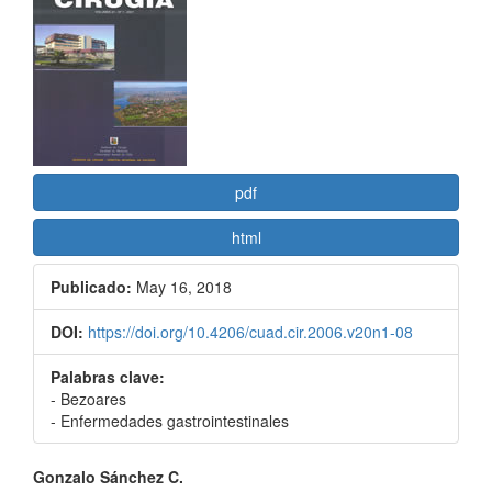
lateral
del
artículo
pdf
html
Publicado:
May 16, 2018
DOI:
https://doi.org/10.4206/cuad.cir.2006.v20n1-08
Palabras clave:
- Bezoares
- Enfermedades gastrointestinales
Contenido
Gonzalo Sánchez C.