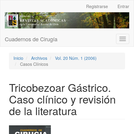
Navegación
Registrarse
Entrar
principal
Contenido
principal
Barra
lateral
Cuadernos de Cirugía
Toggl
naviga
Inicio
Archivos
Vol. 20 Núm. 1 (2006)
Casos Clínicos
Tricobezoar Gástrico.
Caso clínico y revisión
de la literatura
Barra