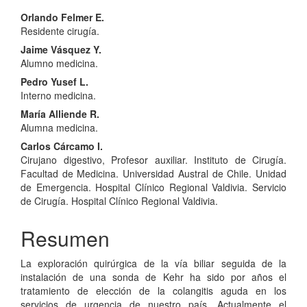
Contenido
Orlando Felmer E.
Residente cirugía.
principal
Jaime Vásquez Y.
del
Alumno medicina.
artículo
Pedro Yusef L.
Interno medicina.
María Alliende R.
Alumna medicina.
Carlos Cárcamo I.
Cirujano digestivo, Profesor auxiliar. Instituto de Cirugía.
Facultad de Medicina. Universidad Austral de Chile. Unidad
de Emergencia. Hospital Clínico Regional Valdivia. Servicio
de Cirugía. Hospital Clínico Regional Valdivia.
Resumen
La exploración quirúrgica de la vía biliar seguida de la
instalación de una sonda de Kehr ha sido por años el
tratamiento de elección de la colangitis aguda en los
servicios de urgencia de nuestro país. Actualmente el