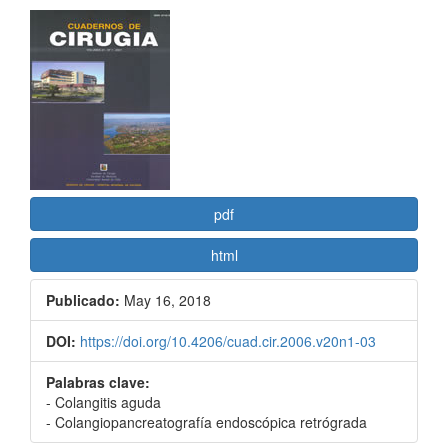
Barra
lateral
del
artículo
pdf
html
Publicado:
May 16, 2018
DOI:
https://doi.org/10.4206/cuad.cir.2006.v20n1-03
Palabras clave:
- Colangitis aguda
- Colangiopancreatografía endoscópica retrógrada