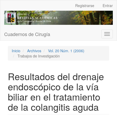
Navegación
Registrarse
Entrar
principal
Contenido
principal
Barra
lateral
Cuadernos de Cirugía
Toggl
naviga
Inicio
Archivos
Vol. 20 Núm. 1 (2006)
Trabajos de Investigación
Resultados del drenaje
endoscópico de la vía
biliar en el tratamiento
de la colangitis aguda