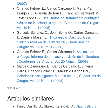
(2007)
Orlando Felmer E., Carlos Cárcamo I., María Pía
Franjola V., Claudia Bertrán F., Francisco Venturelli M.,
Javier López S.,
Resultados del tratamiento quirúrgico
clásico de la colangitis aguda
,
Cuadernos de Cirugía:
Vol. 19 Núm. 1 (2005)
Gonzalo Sánchez C., John Bohle O., Carlos Cárcamo
I., Daniela Massri E.,
Tricobezoar Gástrico. Caso
clínico y revisión de la literatura
,
Cuadernos de
Cirugía: Vol. 20 Núm. 1 (2006)
Orlando Felmer E., Carlos Cárcamo I.,
Acalasia de
esófago. Informe de un caso y revisión de la literatura
,
Cuadernos de Cirugía: Vol. 20 Núm. 1 (2006)
Marcelo Zamorano D., Carlos Cárcamo I., Jimena
Cares, Orlando Felmer E., Mauricio Gabrielli N.,
Coledocolitiasis gigante. Manejo actual
,
Cuadernos de
Cirugía: Vol. 22 Núm. 1 (2008)
1
2
3
4
>
>>
Artículos similares
Paulo Castillo D., Stanko Karelovic C.,
Diagnóstico y