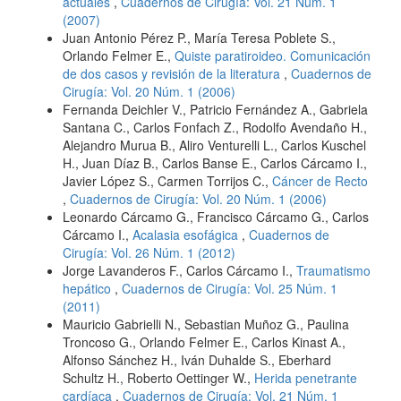
actuales
,
Cuadernos de Cirugía: Vol. 21 Núm. 1
(2007)
Juan Antonio Pérez P., María Teresa Poblete S.,
Orlando Felmer E.,
Quiste paratiroideo. Comunicación
de dos casos y revisión de la literatura
,
Cuadernos de
Cirugía: Vol. 20 Núm. 1 (2006)
Fernanda Deichler V., Patricio Fernández A., Gabriela
Santana C., Carlos Fonfach Z., Rodolfo Avendaño H.,
Alejandro Murua B., Aliro Venturelli L., Carlos Kuschel
H., Juan Díaz B., Carlos Banse E., Carlos Cárcamo I.,
Javier López S., Carmen Torrijos C.,
Cáncer de Recto
,
Cuadernos de Cirugía: Vol. 20 Núm. 1 (2006)
Leonardo Cárcamo G., Francisco Cárcamo G., Carlos
Cárcamo I.,
Acalasia esofágica
,
Cuadernos de
Cirugía: Vol. 26 Núm. 1 (2012)
Jorge Lavanderos F., Carlos Cárcamo I.,
Traumatismo
hepático
,
Cuadernos de Cirugía: Vol. 25 Núm. 1
(2011)
Mauricio Gabrielli N., Sebastian Muñoz G., Paulina
Troncoso G., Orlando Felmer E., Carlos Kinast A.,
Alfonso Sánchez H., Iván Duhalde S., Eberhard
Schultz H., Roberto Oettinger W.,
Herida penetrante
cardíaca
,
Cuadernos de Cirugía: Vol. 21 Núm. 1