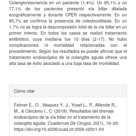
Colangioresonancia en un paciente (1,4%). Un 95,1% y un
77,1% de los pacientes presentó vía biliar dilatada
ecográficamente y durante CPER respectivamente. En un
85,7% se confirma la presencia de coledocolitiasis. En un
1,7% no se logra la descompresión total de la vía biliar en un
primer intento. En todos los casos se realizó tratamiento
antibiótico, cuya mediana fue 10 días (2-17). No hubo
complicaciones ni mortalidad relacionadas con el
procedimiento. Según los resultados se puede afirmar que el
tratamiento endoscópico de la colangitis aguda ofrece una
alta tasa de éxito asociado a una baja tasa de morbilidad.
Detalles
Cómo citar
del
Felmer E., O., Vásquez Y., J., Yusef L., P., Alliende R.,
artículo
M., & Cárcamo I., C. (2018). Resultados del drenaje
endoscópico de la vía biliar en el tratamiento de la
colangitis aguda.
Cuadernos De Cirugía
,
20
(1), 16–20.
https://doi.org/10.4206/cuad.cir.2006.v20n1-03