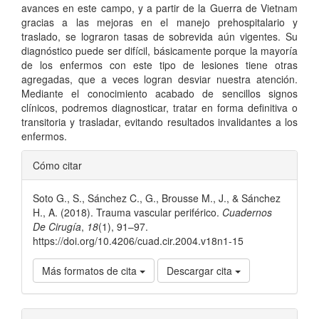
avances en este campo, y a partir de la Guerra de Vietnam
gracias a las mejoras en el manejo prehospitalario y
traslado, se lograron tasas de sobrevida aún vigentes. Su
diagnóstico puede ser difícil, básicamente porque la mayoría
de los enfermos con este tipo de lesiones tiene otras
agregadas, que a veces logran desviar nuestra atención.
Mediante el conocimiento acabado de sencillos signos
clínicos, podremos diagnosticar, tratar en forma definitiva o
transitoria y trasladar, evitando resultados invalidantes a los
enfermos.
Detalles
Cómo citar
del
Soto G., S., Sánchez C., G., Brousse M., J., & Sánchez
artículo
H., A. (2018). Trauma vascular periférico.
Cuadernos
De Cirugía
,
18
(1), 91–97.
https://doi.org/10.4206/cuad.cir.2004.v18n1-15
Más formatos de cita
Descargar cita