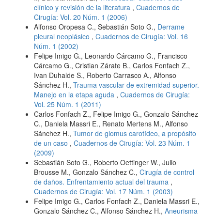
clínico y revisión de la literatura
,
Cuadernos de
Cirugía: Vol. 20 Núm. 1 (2006)
Alfonso Oropesa C., Sebastián Soto G.,
Derrame
pleural neoplásico
,
Cuadernos de Cirugía: Vol. 16
Núm. 1 (2002)
Felipe Imigo G., Leonardo Cárcamo G., Francisco
Cárcamo G., Cristian Zárate B., Carlos Fonfach Z.,
Ivan Duhalde S., Roberto Carrasco A., Alfonso
Sánchez H.,
Trauma vascular de extremidad superior.
Manejo en la etapa aguda
,
Cuadernos de Cirugía:
Vol. 25 Núm. 1 (2011)
Carlos Fonfach Z., Felipe Imigo G., Gonzalo Sánchez
C., Daniela Massri E., Renato Mertens M., Alfonso
Sánchez H.,
Tumor de glomus carotídeo, a propósito
de un caso
,
Cuadernos de Cirugía: Vol. 23 Núm. 1
(2009)
Sebastián Soto G., Roberto Oettinger W., Julio
Brousse M., Gonzalo Sánchez C.,
Cirugía de control
de daños. Enfrentamiento actual del trauma
,
Cuadernos de Cirugía: Vol. 17 Núm. 1 (2003)
Felipe Imigo G., Carlos Fonfach Z., Daniela Massri E.,
Gonzalo Sánchez C., Alfonso Sánchez H.,
Aneurisma