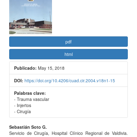
del
artículo
pdf
html
Publicado:
May 15, 2018
DOI:
https://doi.org/10.4206/cuad.cir.2004.v18n1-15
Palabras clave:
- Trauma vascular
- Injertos
- Cirugía
Contenido
Sebastián Soto G.
Servicio de Cirugía, Hospital Clínico Regional de Valdivia.