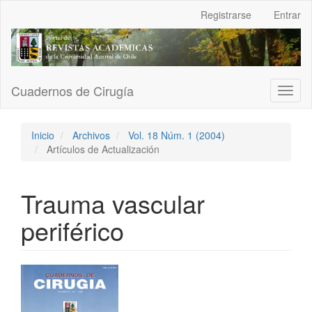
Navegación
Registrarse
Entrar
principal
Contenido
principal
Barra
lateral
Cuadernos de Cirugía
Toggl
naviga
Inicio
Archivos
Vol. 18 Núm. 1 (2004)
Artículos de Actualización
Trauma vascular
periférico
Barra
lateral