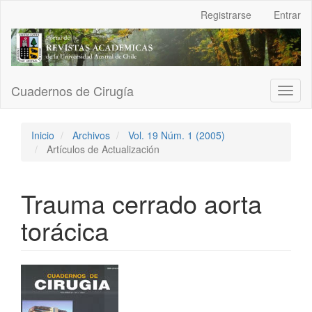
Navegación
Registrarse
Entrar
principal
Contenido
principal
Barra
lateral
Cuadernos de Cirugía
Toggl
naviga
Inicio
Archivos
Vol. 19 Núm. 1 (2005)
Artículos de Actualización
Trauma cerrado aorta
torácica
Barra
lateral