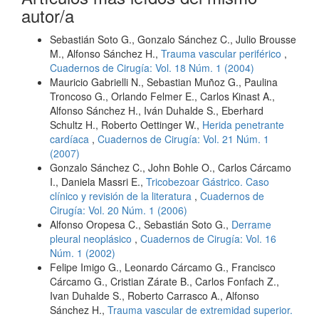
autor/a
Sebastián Soto G., Gonzalo Sánchez C., Julio Brousse
M., Alfonso Sánchez H.,
Trauma vascular periférico
,
Cuadernos de Cirugía: Vol. 18 Núm. 1 (2004)
Mauricio Gabrielli N., Sebastian Muñoz G., Paulina
Troncoso G., Orlando Felmer E., Carlos Kinast A.,
Alfonso Sánchez H., Iván Duhalde S., Eberhard
Schultz H., Roberto Oettinger W.,
Herida penetrante
cardíaca
,
Cuadernos de Cirugía: Vol. 21 Núm. 1
(2007)
Gonzalo Sánchez C., John Bohle O., Carlos Cárcamo
I., Daniela Massri E.,
Tricobezoar Gástrico. Caso
clínico y revisión de la literatura
,
Cuadernos de
Cirugía: Vol. 20 Núm. 1 (2006)
Alfonso Oropesa C., Sebastián Soto G.,
Derrame
pleural neoplásico
,
Cuadernos de Cirugía: Vol. 16
Núm. 1 (2002)
Felipe Imigo G., Leonardo Cárcamo G., Francisco
Cárcamo G., Cristian Zárate B., Carlos Fonfach Z.,
Ivan Duhalde S., Roberto Carrasco A., Alfonso
Sánchez H.,
Trauma vascular de extremidad superior.