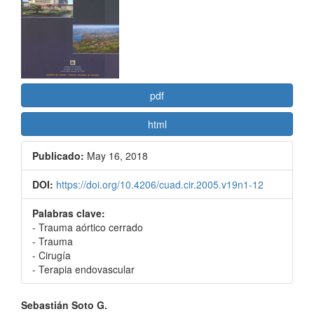
del
artículo
pdf
html
Publicado:
May 16, 2018
DOI:
https://doi.org/10.4206/cuad.cir.2005.v19n1-12
Palabras clave:
- Trauma aórtico cerrado
- Trauma
- Cirugía
- Terapia endovascular
Contenido
Sebastián Soto G.