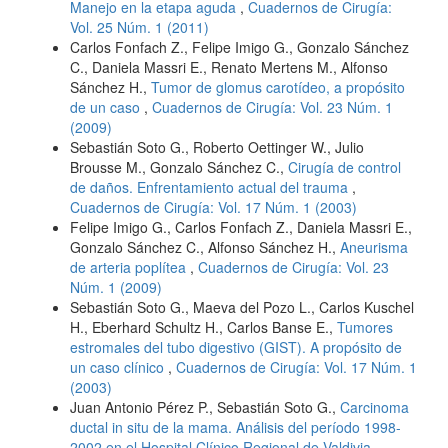
Manejo en la etapa aguda
,
Cuadernos de Cirugía:
Vol. 25 Núm. 1 (2011)
Carlos Fonfach Z., Felipe Imigo G., Gonzalo Sánchez
C., Daniela Massri E., Renato Mertens M., Alfonso
Sánchez H.,
Tumor de glomus carotídeo, a propósito
de un caso
,
Cuadernos de Cirugía: Vol. 23 Núm. 1
(2009)
Sebastián Soto G., Roberto Oettinger W., Julio
Brousse M., Gonzalo Sánchez C.,
Cirugía de control
de daños. Enfrentamiento actual del trauma
,
Cuadernos de Cirugía: Vol. 17 Núm. 1 (2003)
Felipe Imigo G., Carlos Fonfach Z., Daniela Massri E.,
Gonzalo Sánchez C., Alfonso Sánchez H.,
Aneurisma
de arteria poplítea
,
Cuadernos de Cirugía: Vol. 23
Núm. 1 (2009)
Sebastián Soto G., Maeva del Pozo L., Carlos Kuschel
H., Eberhard Schultz H., Carlos Banse E.,
Tumores
estromales del tubo digestivo (GIST). A propósito de
un caso clínico
,
Cuadernos de Cirugía: Vol. 17 Núm. 1
(2003)
Juan Antonio Pérez P., Sebastián Soto G.,
Carcinoma
ductal in situ de la mama. Análisis del período 1998-
2002 en el Hospital Clínico Regional de Valdivia
,