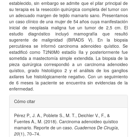
establecido, sin embargo se admite que el pilar principal de
su terapia es la resección quirúrgica completa del tumor con
un adecuado margen de tejido mamario sano. Presentamos
un caso clínico de una mujer de 54 años cuya manifestación
inicial de neoplasia maligna fue un tumor de 2,5 cm. El
estudio diagnóstico incluyó mamografía que resultó
sugerente de malignidad (BIRADS V). En la biopsia
percutánea se informó carcinoma adenoideo quístico. Se
estadificó como T2N0M0 estadío IIa y posteriormente fue
sometida a mastectomía simple extendida. La biopsia de la
pieza quirúrgica correspondió a un carcinoma adenoideo
quístico, grado histológico 2 y el análisis de los ganglios
axilares fue histológicamente negativo. Con un seguimiento
de 6 meses la paciente se encuentra sin evidencias de la
enfermedad.
Detalles
Cómo citar
del
Pérez P., J. A., Poblete S., M. T., Deichler V., F., &
artículo
Fuentes A., M. (2018). Carcinoma adenoideo quístico
mamario. Reporte de un caso.
Cuadernos De Cirugía
,
20
(1), 70–74.