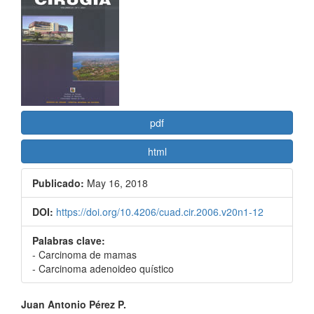
lateral
del
artículo
pdf
html
Publicado:
May 16, 2018
DOI:
https://doi.org/10.4206/cuad.cir.2006.v20n1-12
Palabras clave:
- Carcinoma de mamas
- Carcinoma adenoideo quístico
Contenido
Juan Antonio Pérez P.