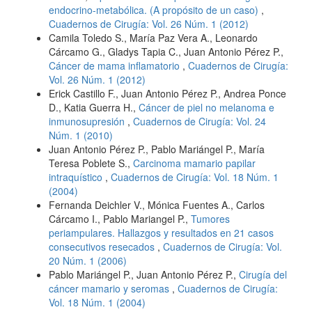
endocrino-metabólica. (A propósito de un caso)
,
Cuadernos de Cirugía: Vol. 26 Núm. 1 (2012)
Camila Toledo S., María Paz Vera A., Leonardo
Cárcamo G., Gladys Tapia C., Juan Antonio Pérez P.,
Cáncer de mama inflamatorio
,
Cuadernos de Cirugía:
Vol. 26 Núm. 1 (2012)
Erick Castillo F., Juan Antonio Pérez P., Andrea Ponce
D., Katia Guerra H.,
Cáncer de piel no melanoma e
inmunosupresión
,
Cuadernos de Cirugía: Vol. 24
Núm. 1 (2010)
Juan Antonio Pérez P., Pablo Mariángel P., María
Teresa Poblete S.,
Carcinoma mamario papilar
intraquístico
,
Cuadernos de Cirugía: Vol. 18 Núm. 1
(2004)
Fernanda Deichler V., Mónica Fuentes A., Carlos
Cárcamo I., Pablo Mariangel P.,
Tumores
periampulares. Hallazgos y resultados en 21 casos
consecutivos resecados
,
Cuadernos de Cirugía: Vol.
20 Núm. 1 (2006)
Pablo Mariángel P., Juan Antonio Pérez P.,
Cirugía del
cáncer mamario y seromas
,
Cuadernos de Cirugía:
Vol. 18 Núm. 1 (2004)