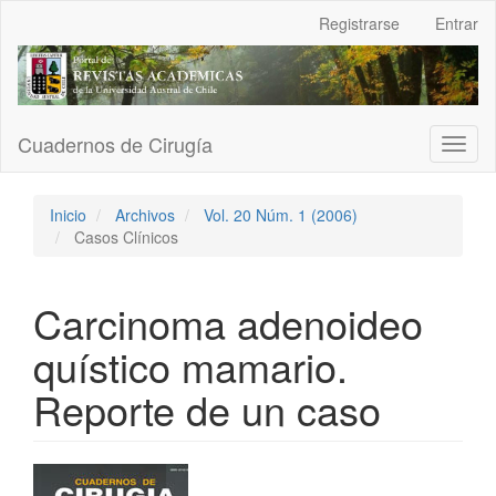
Navegación
Registrarse
Entrar
principal
Contenido
principal
Barra
lateral
Cuadernos de Cirugía
Toggl
naviga
Inicio
Archivos
Vol. 20 Núm. 1 (2006)
Casos Clínicos
Carcinoma adenoideo
quístico mamario.
Reporte de un caso
Barra