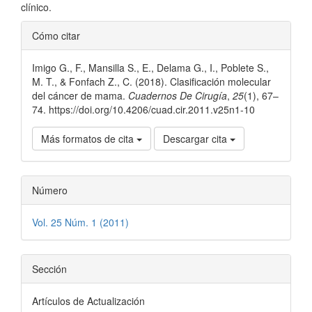
clínico.
Detalles
Cómo citar
del
Imigo G., F., Mansilla S., E., Delama G., I., Poblete S.,
artículo
M. T., & Fonfach Z., C. (2018). Clasificación molecular
del cáncer de mama.
Cuadernos De Cirugía
,
25
(1), 67–
74. https://doi.org/10.4206/cuad.cir.2011.v25n1-10
Más formatos de cita
Descargar cita
Número
Vol. 25 Núm. 1 (2011)
Sección
Artículos de Actualización