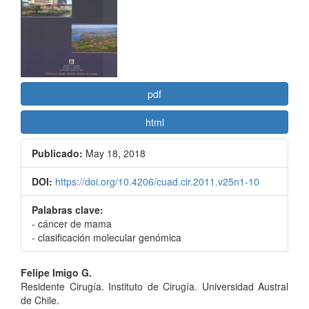
del
artículo
pdf
html
Publicado:
May 18, 2018
DOI:
https://doi.org/10.4206/cuad.cir.2011.v25n1-10
Palabras clave:
- cáncer de mama
- clasificación molecular genómica
Contenido
Felipe Imigo G.
Residente Cirugía. Instituto de Cirugía. Universidad Austral
principal
de Chile.