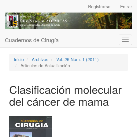
Navegación
Registrarse
Entrar
principal
Contenido
principal
Barra
lateral
Cuadernos de Cirugía
Toggl
naviga
Inicio
Archivos
Vol. 25 Núm. 1 (2011)
Artículos de Actualización
Clasificación molecular
del cáncer de mama
Barra
lateral