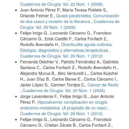
Cuadernos de Cirugía: Vol. 22 Núm. 1 (2008)
Juan Antonio Pérez P., María Teresa Poblete S.,
Orlando Felmer E.,
Quiste paratiroideo. Comunicación
de dos casos y revisión de la literatura
,
Cuadernos de
Cirugía: Vol. 20 Núm. 1 (2006)
Felipe Imigo G., Leonardo Cárcamo G., Francisco
Cárcamo G., Erick Castillo F., Carlos Fonfach Z.,
Rodolfo Avendaño H.,
Diverticulitis aguda colónica.
Etiología, diagnóstico y alternativas terapéuticas
,
Cuadernos de Cirugía: Vol. 26 Núm. 1 (2012)
Fernanda Deichler V., Patricio Fernández A., Gabriela
Santana C., Carlos Fonfach Z., Rodolfo Avendaño H.,
Alejandro Murua B., Aliro Venturelli L., Carlos Kuschel
H., Juan Díaz B., Carlos Banse E., Carlos Cárcamo I.,
Javier López S., Carmen Torrijos C.,
Cáncer de Recto
,
Cuadernos de Cirugía: Vol. 20 Núm. 1 (2006)
Jorge Lavanderos F., Felipe Imigo G., Juan Antonio
Pérez P.,
Hipocalcemia: complicación en cirugía
endocrino-metabólica. (A propósito de un caso)
,
Cuadernos de Cirugía: Vol. 26 Núm. 1 (2012)
Felipe Imigo G., Leonardo Cárcamo G., Francisco
Cárcamo G., Cristian Zárate B., Carlos Fonfach Z.,