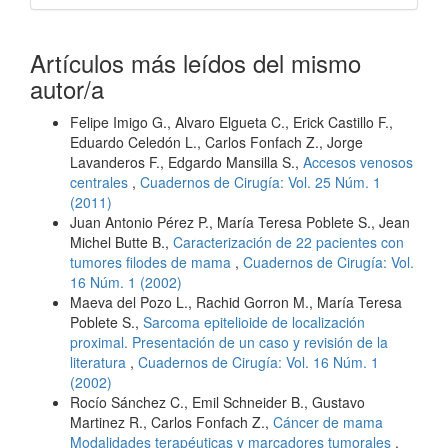
Artículos más leídos del mismo
autor/a
Felipe Imigo G., Alvaro Elgueta C., Erick Castillo F.,
Eduardo Celedón L., Carlos Fonfach Z., Jorge
Lavanderos F., Edgardo Mansilla S.,
Accesos venosos
centrales
,
Cuadernos de Cirugía: Vol. 25 Núm. 1
(2011)
Juan Antonio Pérez P., María Teresa Poblete S., Jean
Michel Butte B.,
Caracterización de 22 pacientes con
tumores filodes de mama
,
Cuadernos de Cirugía: Vol.
16 Núm. 1 (2002)
Maeva del Pozo L., Rachid Gorron M., María Teresa
Poblete S.,
Sarcoma epitelioide de localización
proximal. Presentación de un caso y revisión de la
literatura
,
Cuadernos de Cirugía: Vol. 16 Núm. 1
(2002)
Rocío Sánchez C., Emil Schneider B., Gustavo
Martinez R., Carlos Fonfach Z.,
Cáncer de mama
Modalidades terapéuticas y marcadores tumorales
,