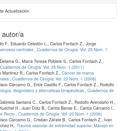
 de Actualización
 autor/a
illo F., Eduardo Celedón L., Carlos Fonfach Z., Jorge
venosos centrales
,
Cuadernos de Cirugía: Vol. 25 Núm. 1
 Delama G., María Teresa Poblete S., Carlos Fonfach Z.,
Cuadernos de Cirugía: Vol. 25 Núm. 1 (2011)
 Martinez R., Carlos Fonfach Z.,
Cáncer de mama
rales
,
Cuadernos de Cirugía: Vol. 22 Núm. 1 (2008)
sco Cárcamo G., Erick Castillo F., Carlos Fonfach Z., Rodolfo
iología, diagnóstico y alternativas terapéuticas
,
Cuadernos de
 Gabriela Santana C., Carlos Fonfach Z., Rodolfo Avendaño H.,
s Kuschel H., Juan Díaz B., Carlos Banse E., Carlos Cárcamo I.,
de Recto
,
Cuadernos de Cirugía: Vol. 20 Núm. 1 (2006)
sco Cárcamo G., Cristian Zárate B., Carlos Fonfach Z., Ivan
nchez H.,
Trauma vascular de extremidad superior. Manejo en