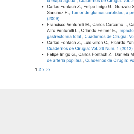
la etapa aguda
,
Cuadernos de Cirugía: Vol. 
Carlos Fonfach Z., Felipe Imigo G., Gonzalo 
Sánchez H.,
Tumor de glomus carotídeo, a p
(2009)
Francisco Venturelli M., Carlos Cárcamo I., 
Aliro Venturelli L., Orlando Felmer E.,
Impacto
gastrectomía total
,
Cuadernos de Cirugía: Vo
Carlos Fonfach Z., Luis Girón C., Ricardo Yo
Cuadernos de Cirugía: Vol. 26 Núm. 1 (2012)
Felipe Imigo G., Carlos Fonfach Z., Daniela 
de arteria poplítea
,
Cuadernos de Cirugía: Vo
1
2
>
>>