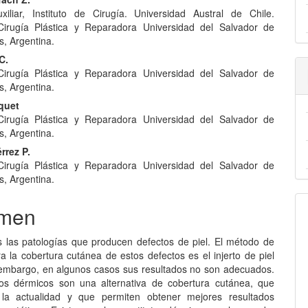
nido
xiliar, Instituto de Cirugía. Universidad Austral de Chile.
pal
Cirugía Plástica y Reparadora Universidad del Salvador de
s, Argentina.
C.
lo
Cirugía Plástica y Reparadora Universidad del Salvador de
s, Argentina.
uquet
Cirugía Plástica y Reparadora Universidad del Salvador de
s, Argentina.
rrez P.
Cirugía Plástica y Reparadora Universidad del Salvador de
s, Argentina.
men
las patologías que producen defectos de piel. El método de
a la cobertura cutánea de estos defectos es el injerto de piel
n embargo, en algunos casos sus resultados no son adecuados.
tos dérmicos son una alternativa de cobertura cutánea, que
 la actualidad y que permiten obtener mejores resultados