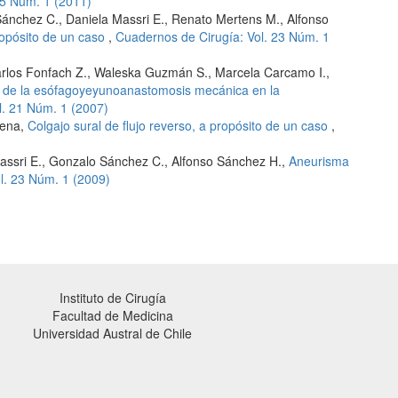
25 Núm. 1 (2011)
Sánchez C., Daniela Massri E., Renato Mertens M., Alfonso
ropósito de un caso
,
Cuadernos de Cirugía: Vol. 23 Núm. 1
Carlos Fonfach Z., Waleska Guzmán S., Marcela Carcamo I.,
 de la esófagoyeyunoanastomosis mecánica en la
l. 21 Núm. 1 (2007)
hena,
Colgajo sural de flujo reverso, a propósito de un caso
,
Massri E., Gonzalo Sánchez C., Alfonso Sánchez H.,
Aneurisma
l. 23 Núm. 1 (2009)
Instituto de Cirugía
Facultad de Medicina
Universidad Austral de Chile