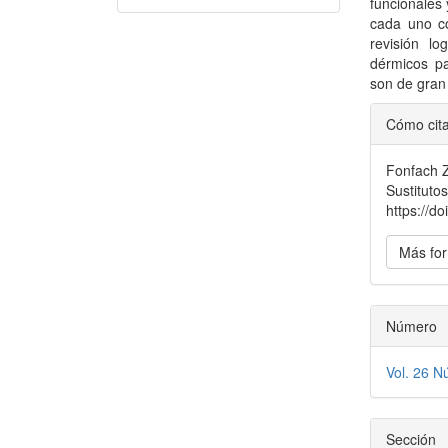
funcionales 
cada uno co
revisión lo
dérmicos pa
son de gran 
Detal
Cómo cit
del
Fonfach Z.
artícu
Sustituto
https://d
Más for
Número
Vol. 26 N
Sección