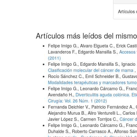
Artículos
Artículos más leídos del mismo
Felipe Imigo G., Alvaro Elgueta C., Erick Cast
Lavanderos F., Edgardo Mansilla S.,
Accesos 
(2011)
Felipe Imigo G., Edgardo Mansilla S., Ignacio
Clasificación molecular del cáncer de mama
,
Rocío Sánchez C., Emil Schneider B., Gustavo
Modalidades terapéuticas y marcadores tumo
Felipe Imigo G., Leonardo Cárcamo G., Franci
Avendaño H.,
Diverticulitis aguda colónica. Et
Cirugía: Vol. 26 Núm. 1 (2012)
Fernanda Deichler V., Patricio Fernández A.,
Alejandro Murua B., Aliro Venturelli L., Carlo
Javier López S., Carmen Torrijos C.,
Cáncer 
Felipe Imigo G., Leonardo Cárcamo G., Franci
Duhalde S., Roberto Carrasco A., Alfonso Sá