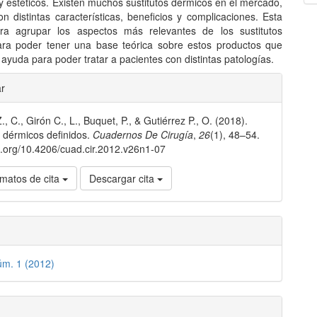
y estéticos. Existen muchos sustitutos dérmicos en el mercado,
n distintas características, beneficios y complicaciones. Esta
gra agrupar los aspectos más relevantes de los sustitutos
ra poder tener una base teórica sobre estos productos que
ayuda para poder tratar a pacientes con distintas patologías.
les
ar
, C., Girón C., L., Buquet, P., & Gutiérrez P., O. (2018).
lo
s dérmicos definidos.
Cuadernos De Cirugía
,
26
(1), 48–54.
oi.org/10.4206/cuad.cir.2012.v26n1-07
matos de cita
Descargar cita
úm. 1 (2012)