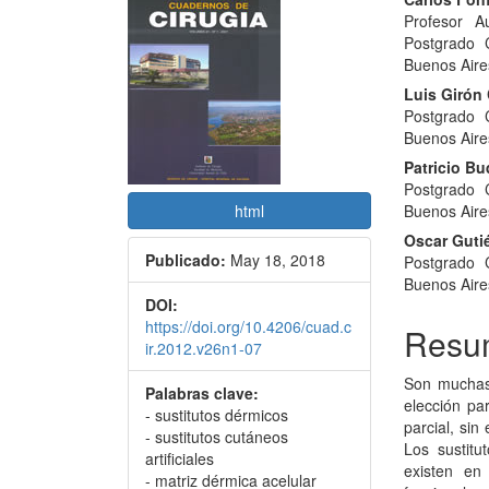
Barra
Conte
Profesor Au
lateral
princi
Postgrado 
del
del
Buenos Aire
Luis Girón 
artículo
artícu
Postgrado 
Buenos Aire
Patricio B
Postgrado 
html
Buenos Aire
Oscar Gutié
Publicado:
May 18, 2018
Postgrado 
Buenos Aire
DOI:
https://doi.org/10.4206/cuad.c
Resu
ir.2012.v26n1-07
Son muchas 
Palabras clave:
elección par
- sustitutos dérmicos
parcial, si
- sustitutos cutáneos
Los sustitu
artificiales
existen en
- matriz dérmica acelular