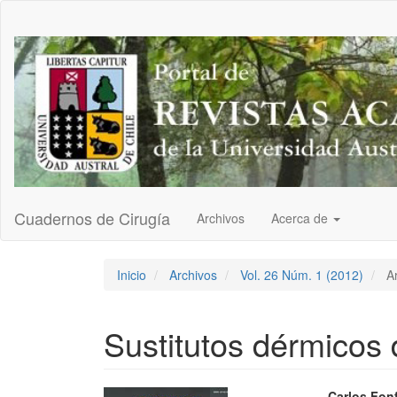
Navegación
principal
Contenido
principal
Barra
lateral
Cuadernos de Cirugía
Archivos
Acerca de
Inicio
Archivos
Vol. 26 Núm. 1 (2012)
Ar
Sustitutos dérmicos 
Carlos Fon