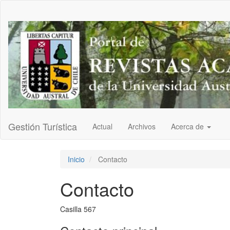
Navegación
principal
Contenido
principal
Barra
lateral
Gestión Turística
Actual
Archivos
Acerca de
Inicio
Contacto
Contacto
Casilla 567