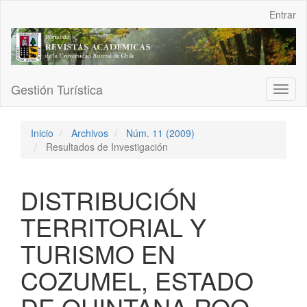
Navegación
Entrar
principal
Contenido
principal
Barra
lateral
Gestión Turística
Toggl
naviga
Inicio
Archivos
Núm. 11 (2009)
Resultados de Investigación
DISTRIBUCIÓN
TERRITORIAL Y
TURISMO EN
COZUMEL, ESTADO
DE QUINTANA ROO,