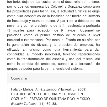
territorio, dejando las costas para el desarrollo del turismo,
por lo que los empresarios Coldwell y González compraron
las propiedades para tal fin, así, la actividad turística se erige
como pilar económico de la localidad por medio del servicio
de hospedaje y tours de buceo. A partir de la década de los
noventa y con el crecimiento de la infraestructura portuaria
-3 muelles para recepción de 9 navíos-, Cozumel se
posiciona como el primer destino de cruceros a nivel
nacional e internacional. Por tanto, el Estado en su afán por
la generación de divisas y la creación de empleos, ha
utilizado al turismo como una herramienta para dar
continuidad al modelo neoliberal, teniendo repercusiones
como la transformación del espacio y uso del mismo, así
como la pérdida del ambiente, aunado a la formación de
grupos de poder para la permanencia del sistema.
Detalles
Cómo citar
del
Palafox Muñoz, A., & Zizumbo Villarreal, L. (2009).
artículo
DISTRIBUCIÓN TERRITORIAL Y TURISMO EN
COZUMEL, ESTADO DE QUINTANA ROO, MÉXICO.
Gestión Turística
, (11), 69–88.