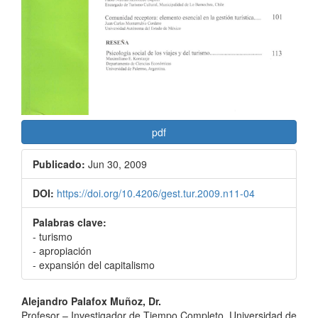
pdf
Publicado:
Jun 30, 2009
DOI:
https://doi.org/10.4206/gest.tur.2009.n11-04
Palabras clave:
- turismo
- apropiación
- expansión del capitalismo
Contenido
Alejandro Palafox Muñoz, Dr.
Profesor – Investigador de Tiempo Completo, Universidad de