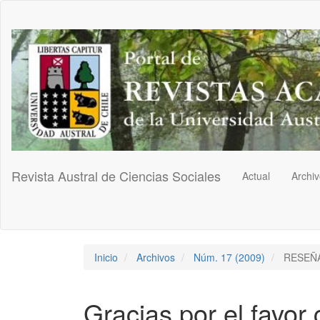
Navegación
principal
Contenido
principal
Barra
lateral
Revista Austral de Ciencias Sociales
Actual
Archi
Inicio
Archivos
Núm. 17 (2009)
RESEÑ
Gracias por el favor