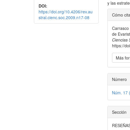
y las estrate
DOI:
Detal
https://doi.org/10.4206/rev.au
Cómo cit
stral.cienc.soc.2009.n17-08
del
Carrasco 
artícu
de Evaris
Ciencias 
https://d
Más for
Número
Núm. 17 
Sección
RESEÑA