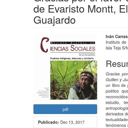
de Evaristo Montt, E
Guajardo
Barra
Conte
Iván Carra
Instituto de
lateral
princi
Isla Teja S/N
del
del
Resu
artículo
artícu
Gracias por
Guillen y J
un libro de 
poético que
reconocido
estudio, t
antropologí
pdf
derivados de
textualidad
Publicado:
Dec 13, 2017
fenómenos ca