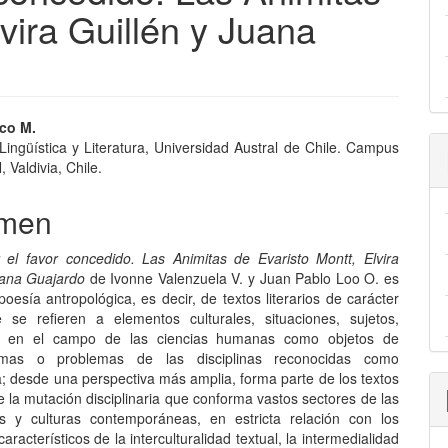
lvira Guillén y Juana
nido
sco M.
 Lingüística y Literatura, Universidad Austral de Chile. Campus
pal
, Valdivia, Chile.
men
lo
 el favor concedido. Las Animitas de Evaristo Montt, Elvira
uana Guajardo
de Ivonne Valenzuela V. y Juan Pablo Loo O. es
poesía antropológica, es decir, de textos literarios de carácter
 se refieren a elementos culturales, situaciones, sujetos,
s en el campo de las ciencias humanas como objetos de
emas o problemas de las disciplinas reconocidas como
a; desde una perspectiva más amplia, forma parte de los textos
 la mutación disciplinaria que conforma vastos sectores de las
es y culturas contemporáneas, en estricta relación con los
racterísticos de la interculturalidad textual, la intermedialidad