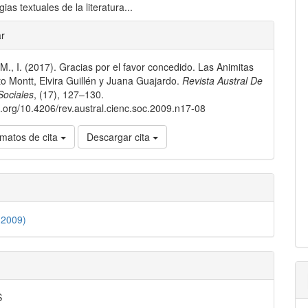
gias textuales de la literatura...
les
ar
M., I. (2017). Gracias por el favor concedido. Las Animitas
lo
to Montt, Elvira Guillén y Juana Guajardo.
Revista Austral De
Sociales
, (17), 127–130.
oi.org/10.4206/rev.austral.cienc.soc.2009.n17-08
matos de cita
Descargar cita
(2009)
S