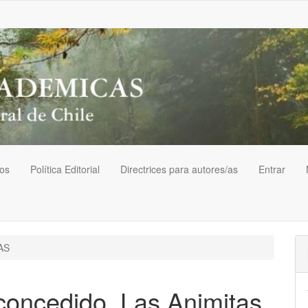
vos
Política Editorial
Directrices para autores/as
Entrar
AS
 concedido. Las Animitas