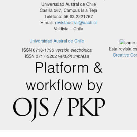
Universidad Austral de Chile
Casilla 567, Campus Isla Teja
Teléfono: 56 63 2221767
E-mail:
revistaustral@uach.cl
Valdivia – Chile
Universidad Austral de Chile
Esta revista e
ISSN 0718-1795
versión electrónica
Creative Co
ISSN 0717-3202
versión impresa