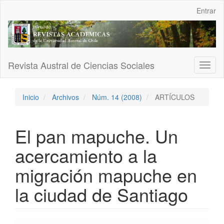
Navegación
Entrar
principal
Contenido
principal
Barra
lateral
Revista Austral de Ciencias Sociales
Toggl
naviga
Inicio
Archivos
Núm. 14 (2008)
ARTÍCULOS
El pan mapuche. Un
acercamiento a la
migración mapuche en
la ciudad de Santiago