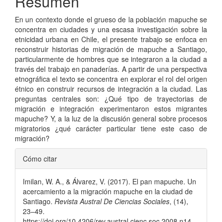
Resumen
En un contexto donde el grueso de la población mapuche se
concentra en ciudades y una escasa investigación sobre la
etnicidad urbana en Chile, el presente trabajo se enfoca en
reconstruir historias de migración de mapuche a Santiago,
particularmente de hombres que se integraron a la ciudad a
través del trabajo en panaderías. A partir de una perspectiva
etnográfica el texto se concentra en explorar el rol del origen
étnico en construir recursos de integración a la ciudad. Las
preguntas centrales son: ¿Qué tipo de trayectorias de
migración e integración experimentaron estos migrantes
mapuche? Y, a la luz de la discusión general sobre procesos
migratorios ¿qué carácter particular tiene este caso de
migración?
Detalles
Cómo citar
del
Imilan, W. A., & Álvarez, V. (2017). El pan mapuche. Un
artículo
acercamiento a la migración mapuche en la ciudad de
Santiago.
Revista Austral De Ciencias Sociales
, (14),
23–49.
https://doi.org/10.4206/rev.austral.cienc.soc.2008.n14-