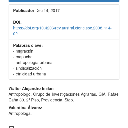
Publicado:
Dec 14, 2017
DOI:
https://doi.org/10.4206/rev.austral.cienc.soc.2008.n14-
02
Palabras clave:
- migración
- mapuche
- antropología urbana
- sindicalización
- etnicidad urbana
Contenido
Walter Alejandro Imilan
Antropólogo. Grupo de Investigaciones Agrarias, GIA. Rafael
principal
Caña 39. 2ª Piso, Providencia, Stgo.
del
Valentina Álvarez
Antropóloga.
artículo