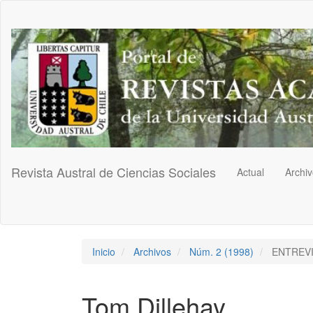
Navegación
principal
Contenido
principal
Barra
lateral
Revista Austral de Ciencias Sociales
Actual
Archi
Inicio
Archivos
Núm. 2 (1998)
ENTREVI
Tom Dillehay