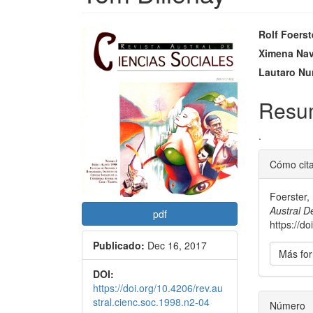
Barra
Conte
Rolf Foerst
lateral
princi
Ximena Nav
Lautaro Nu
del
del
artículo
artícu
Resu
.
Detal
Cómo cit
del
Foerster,
artícu
Austral D
pdf
https://d
Publicado:
Dec 16, 2017
Más for
DOI:
https://doi.org/10.4206/rev.au
stral.cienc.soc.1998.n2-04
Número