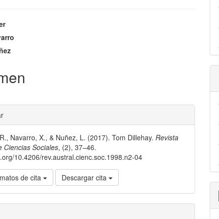
nido
er
pal
arro
ñez
lo
men
les
ar
 R., Navarro, X., & Nuñez, L. (2017). Tom Dillehay.
Revista
lo
e Ciencias Sociales
, (2), 37–46.
oi.org/10.4206/rev.austral.cienc.soc.1998.n2-04
matos de cita
Descargar cita