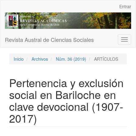
Navegación
Entrar
principal
Contenido
principal
Barra
lateral
Revista Austral de Ciencias Sociales
Toggl
naviga
Inicio
Archivos
Núm. 36 (2019)
ARTÍCULOS
Pertenencia y exclusión
social en Bariloche en
clave devocional (1907-
2017)