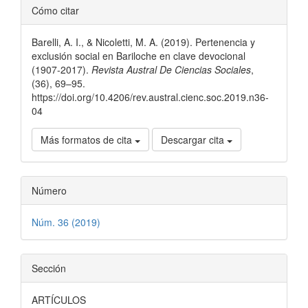
Detalles
Cómo citar
del
Barelli, A. I., & Nicoletti, M. A. (2019). Pertenencia y
artículo
exclusión social en Bariloche en clave devocional
(1907-2017).
Revista Austral De Ciencias Sociales
,
(36), 69–95.
https://doi.org/10.4206/rev.austral.cienc.soc.2019.n36-
04
Más formatos de cita
Descargar cita
Número
Núm. 36 (2019)
Sección
ARTÍCULOS