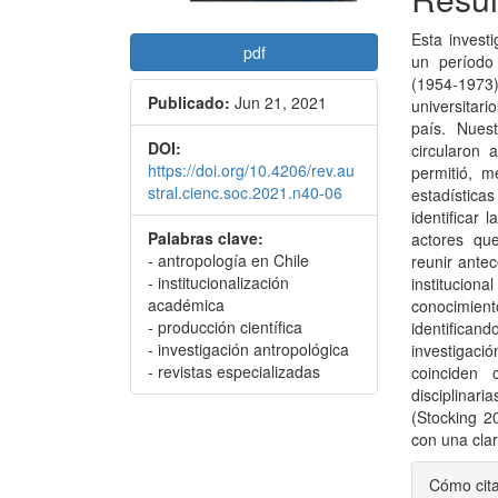
Esta invest
pdf
un período
(1954-1973
Publicado:
Jun 21, 2021
universitar
país. Nuest
DOI:
circularon 
https://doi.org/10.4206/rev.au
permitió, m
stral.cienc.soc.2021.n40-06
estadístic
identificar 
Palabras clave:
actores que
- antropología en Chile
reunir antec
- institucionalización
instituciona
académica
conocimien
- producción científica
identificand
- investigación antropológica
investigaci
- revistas especializadas
coinciden 
disciplinar
(Stocking 20
con una clar
Detal
Cómo cit