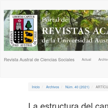
Navegación
principal
Contenido
principal
Barra
lateral
Revista Austral de Ciencias Sociales
Actual
Archi
Inicio
Archivos
Núm. 40 (2021)
ARTÍC
La estructura del ca