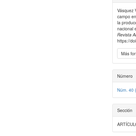
del
Vásquez V
artícu
campo en 
la producc
nacional 
Revista A
https://d
Más for
Número
Núm. 40 
Sección
ARTÍCUL