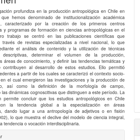
igación profundiza en la producción antropológica en Chile en
 que hemos denominado de institucionalización académica
), caracterizado por la creación de los primeros centros
ios y programas de formación en ciencias antropológicas en el
ro trabajo se centró en las publicaciones científicas que
a través de revistas especializadas a nivel nacional, lo que
ediante el análisis de contenido y la utilización de técnicas
as descriptivas, determinar el volumen de la producción,
las áreas de conocimiento, y definir las tendencias temáticas y
 contribuyen al desarrollo de estos estudios. Ello permitió
edentes a partir de los cuales se caracterizó el contexto socio-
l en el cual emergieron las investigaciones y la producción de
to, así como la definición de la morfología de campo,
o las dinámicas cognoscitivas que distinguen a este período. La
ón permite concluir que los estudios antropológicos en Chile
con la tendencia global a la especialización en áreas
ias, dando lugar a una antropología de adjetivos o en fisión
02), lo que muestra el declive del modelo de ciencia integral,
a tendencia o vocación interdisciplinaria.
les
ar