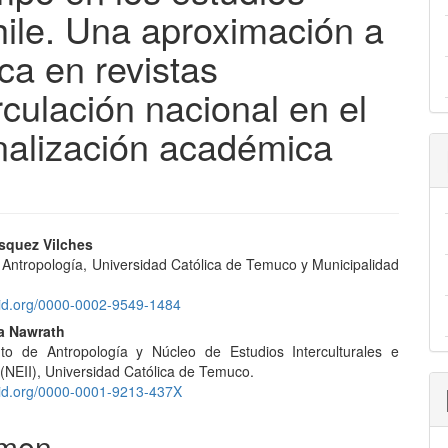
hile. Una aproximación a
ica en revistas
rculación nacional en el
onalización académica
nido
squez Vilches
 Antropología, Universidad Católica de Temuco y Municipalidad
pal
cid.org/0000-0002-9549-1484
a Nawrath
lo
to de Antropología y Núcleo de Estudios Interculturales e
 (NEII), Universidad Católica de Temuco.
cid.org/0000-0001-9213-437X
men