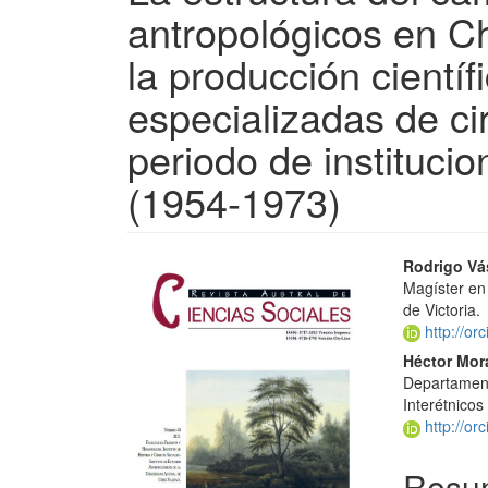
antropológicos en C
la producción científ
especializadas de ci
periodo de instituci
(1954-1973)
Barra
Conte
Rodrigo Vá
Magíster en
lateral
princi
de Victoria.
del
del
http://or
Héctor Mor
artículo
artícu
Departamen
Interétnicos
http://or
Resu