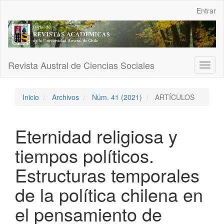
Navegación
Entrar
principal
Contenido
principal
Barra
lateral
Revista Austral de Ciencias Sociales
Toggl
naviga
Inicio
Archivos
Núm. 41 (2021)
ARTÍCULOS
Eternidad religiosa y
tiempos políticos.
Estructuras temporales
de la política chilena en
el pensamiento de