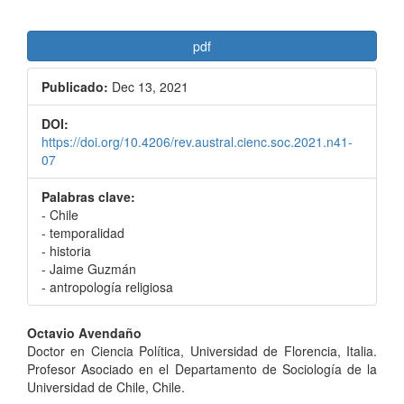
pdf
Publicado:
Dec 13, 2021
DOI:
https://doi.org/10.4206/rev.austral.cienc.soc.2021.n41-
07
Palabras clave:
- Chile
- temporalidad
- historia
- Jaime Guzmán
- antropología religiosa
Contenido
Octavio Avendaño
Doctor en Ciencia Política, Universidad de Florencia, Italia.
principal
Profesor Asociado en el Departamento de Sociología de la
del
Universidad de Chile, Chile.