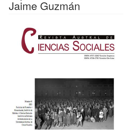
Jaime Guzmán
Barra
lateral
del
artículo