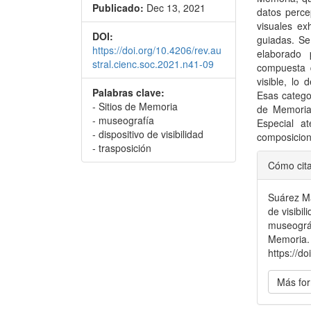
Publicado:
Dec 13, 2021
datos perce
visuales ex
DOI:
guiadas. Se 
https://doi.org/10.4206/rev.au
elaborado
stral.cienc.soc.2021.n41-09
compuesta 
visible, lo 
Palabras clave:
Esas categor
- Sitios de Memoria
de Memoria 
- museografía
Especial a
- dispositivo de visibilidad
composicione
- trasposición
Detal
Cómo cit
del
Suárez Ma
artícu
de visibi
museográf
Memoria
https://d
Más for