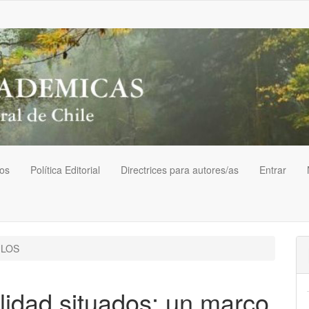
vos
Política Editorial
Directrices para autores/as
Entrar
ULOS
ilidad situados: un marco