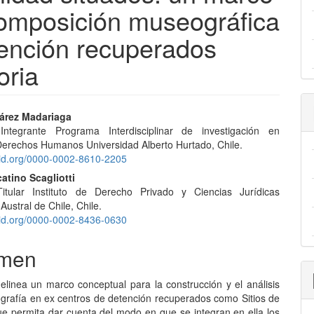
composición museográfica
tención recuperados
oria
nido
árez Madariaga
 Integrante Programa Interdisciplinar de investigación en
pal
erechos Humanos Universidad Alberto Hurtado, Chile.
cid.org/0000-0002-8610-2205
atino Scagliotti
lo
Titular Instituto de Derecho Privado y Ciencias Jurídicas
Austral de Chile, Chile.
cid.org/0000-0002-8436-0630
men
delinea un marco conceptual para la construcción y el análisis
grafía en ex centros de detención recuperados como Sitios de
e permita dar cuenta del modo en que se integran en ella los