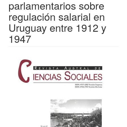
parlamentarios sobre
regulación salarial en
Uruguay entre 1912 y
1947
Barra
lateral
del
artículo