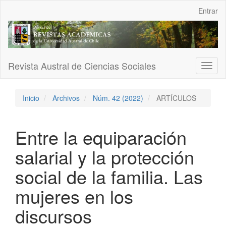
Navegación
Entrar
principal
Contenido
principal
Barra
lateral
Revista Austral de Ciencias Sociales
Toggl
naviga
Inicio
Archivos
Núm. 42 (2022)
ARTÍCULOS
Entre la equiparación
salarial y la protección
social de la familia. Las
mujeres en los
discursos