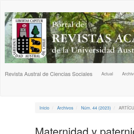
Navegación
principal
Contenido
principal
Barra
lateral
Revista Austral de Ciencias Sociales
Actual
Archi
Inicio
Archivos
Núm. 44 (2023)
ARTÍC
Maternidad y paterni