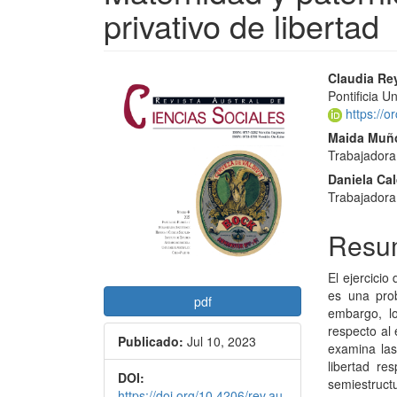
privativo de libertad
Barra
Conte
Claudia Re
Pontificia U
lateral
princi
https://o
del
del
Maida Muñ
Trabajadora 
artículo
artícu
Daniela Ca
Trabajadora
Resu
El ejercicio
es una prob
pdf
embargo, lo
respecto al 
Publicado:
Jul 10, 2023
examina las
libertad re
DOI:
semiestruct
https://doi.org/10.4206/rev.au