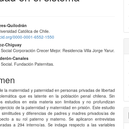
nido
yes-Quilodrán
niversidad Católica de Chile.
pal
rcid.org/0000-0001-6552-1550
oz-Chiguay
Social Corporación Crecer Mejor. Residencia Villa Jorge Yarur.
lo
lderón-Canales
 Social. Fundación Paternitas.
men
 de la maternidad y paternidad en personas privadas de libertad
lemática que es latente en la población penal chilena. Sin
s estudios en esta materia son limitados y no profundizan
ejercicio de la paternidad y maternidad en prisión. Este estudio
 similitudes y diferencias de padres y madres privados/as de
specto a su rol paterno y materno. Se aplicaron entrevistas
uradas a 294 interno/as. Se indaga respecto a las variables