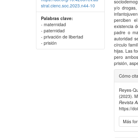
sociodemogr
stral.cienc.soc.2023.n44-10
y/o drogas,
infantojuve
Palabras clave:
perciben el
- maternidad
existencia 
- paternidad
padre o ma
- privación de libertad
autoridad s
- prisión
círculo fami
hijas. Las f
pero ambos 
prisión, asp
Detal
Cómo cit
del
Reyes-Qui
artícu
(2023). M
Revista A
https://d
Más for