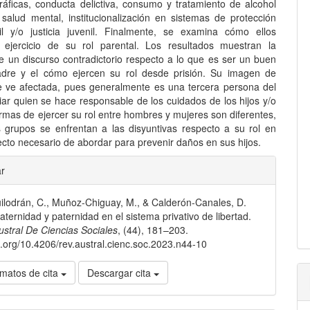
áficas, conducta delictiva, consumo y tratamiento de alcohol
 salud mental, institucionalización en sistemas de protección
nil y/o justicia juvenil. Finalmente, se examina cómo ellos
 ejercicio de su rol parental. Los resultados muestran la
de un discurso contradictorio respecto a lo que es ser un buen
dre y el cómo ejercen su rol desde prisión. Su imagen de
e ve afectada, pues generalmente es una tercera persona del
liar quien se hace responsable de los cuidados de los hijos y/o
ormas de ejercer su rol entre hombres y mujeres son diferentes,
grupos se enfrentan a las disyuntivas respecto a su rol en
ecto necesario de abordar para prevenir daños en sus hijos.
les
ar
lodrán, C., Muñoz-Chiguay, M., & Calderón-Canales, D.
lo
aternidad y paternidad en el sistema privativo de libertad.
ustral De Ciencias Sociales
, (44), 181–203.
oi.org/10.4206/rev.austral.cienc.soc.2023.n44-10
matos de cita
Descargar cita