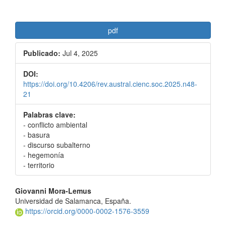
pdf
Publicado:
Jul 4, 2025
DOI:
https://doi.org/10.4206/rev.austral.cienc.soc.2025.n48-
21
Palabras clave:
- conflicto ambiental
- basura
- discurso subalterno
- hegemonía
- territorio
Contenido
Giovanni Mora-Lemus
Universidad de Salamanca, España.
principal
https://orcid.org/0000-0002-1576-3559