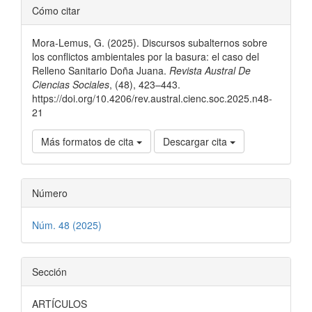
Detalles
Cómo citar
del
Mora-Lemus, G. (2025). Discursos subalternos sobre
artículo
los conflictos ambientales por la basura: el caso del
Relleno Sanitario Doña Juana.
Revista Austral De
Ciencias Sociales
, (48), 423–443.
https://doi.org/10.4206/rev.austral.cienc.soc.2025.n48-
21
Más formatos de cita
Descargar cita
Número
Núm. 48 (2025)
Sección
ARTÍCULOS