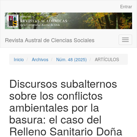
Navegación
Entrar
principal
Contenido
principal
Barra
lateral
Revista Austral de Ciencias Sociales
Toggl
naviga
Inicio
Archivos
Núm. 48 (2025)
ARTÍCULOS
Discursos subalternos
sobre los conflictos
ambientales por la
basura: el caso del
Relleno Sanitario Doña