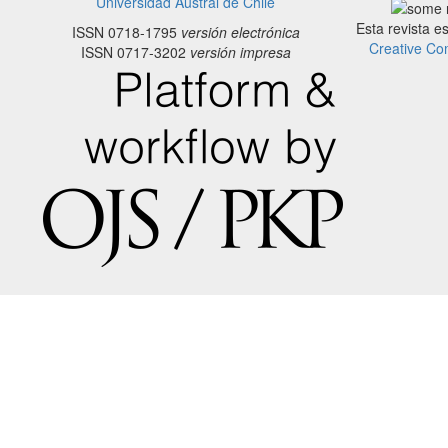
Universidad Austral de Chile
Esta revista e
ISSN 0718-1795
versión electrónica
Creative Co
ISSN 0717-3202
versión impresa