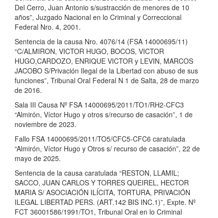
Del Cerro, Juan Antonio s/sustracción de menores de 10
años”, Juzgado Nacional en lo Criminal y Correccional
Federal Nro. 4, 2001.
Sentencia de la causa Nro. 4076/14 (FSA 14000695/11)
“C/ALMIRON, VICTOR HUGO, BOCOS, VICTOR
HUGO,CARDOZO, ENRIQUE VICTOR y LEVIN, MARCOS
JACOBO S/Privación Ilegal de la Libertad con abuso de sus
funciones”, Tribunal Oral Federal N 1 de Salta, 28 de marzo
de 2016.
Sala III Causa Nº FSA 14000695/2011/TO1/RH2-CFC3
“Almirón, Víctor Hugo y otros s/recurso de casación”, 1 de
noviembre de 2023.
Fallo FSA 14000695/2011/TO5/CFC5-CFC6 caratulada
“Almirón, Víctor Hugo y Otros s/ recurso de casación”, 22 de
mayo de 2025.
Sentencia de la causa caratulada “RESTON, LLAMIL;
SACCO, JUAN CARLOS Y TORRES QUEIREL, HECTOR
MARIA S/ ASOCIACIÓN ILÍCITA, TORTURA, PRIVACIÓN
ILEGAL LIBERTAD PERS. (ART.142 BIS INC.1)”, Expte. Nº
FCT 36001586/1991/TO1, Tribunal Oral en lo Criminal