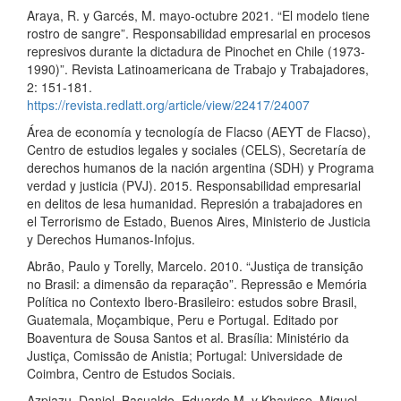
Araya, R. y Garcés, M. mayo-octubre 2021. “El modelo tiene
rostro de sangre”. Responsabilidad empresarial en procesos
represivos durante la dictadura de Pinochet en Chile (1973-
1990)”. Revista Latinoamericana de Trabajo y Trabajadores,
2: 151-181.
https://revista.redlatt.org/article/view/22417/24007
Área de economía y tecnología de Flacso (AEYT de Flacso),
Centro de estudios legales y sociales (CELS), Secretaría de
derechos humanos de la nación argentina (SDH) y Programa
verdad y justicia (PVJ). 2015. Responsabilidad empresarial
en delitos de lesa humanidad. Represión a trabajadores en
el Terrorismo de Estado, Buenos Aires, Ministerio de Justicia
y Derechos Humanos-Infojus.
Abrão, Paulo y Torelly, Marcelo. 2010. “Justiça de transição
no Brasil: a dimensão da reparação”. Repressão e Memória
Política no Contexto Ibero-Brasileiro: estudos sobre Brasil,
Guatemala, Moçambique, Peru e Portugal. Editado por
Boaventura de Sousa Santos et al. Brasília: Ministério da
Justiça, Comissão de Anistia; Portugal: Universidade de
Coimbra, Centro de Estudos Sociais.
Azpiazu, Daniel, Basualdo, Eduardo M. y Khavisse, Miguel.