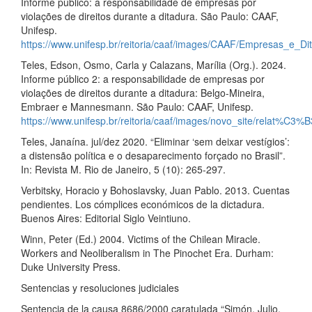
Informe público: a responsabilidade de empresas por
violações de direitos durante a ditadura. São Paulo: CAAF,
Unifesp.
https://www.unifesp.br/reitoria/caaf/images/CAAF/Empresas_e_Di
Teles, Edson, Osmo, Carla y Calazans, Marília (Org.). 2024.
Informe público 2: a responsabilidade de empresas por
violações de direitos durante a ditadura: Belgo-Mineira,
Embraer e Mannesmann. São Paulo: CAAF, Unifesp.
https://www.unifesp.br/reitoria/caaf/images/novo_site/relat%
Teles, Janaína. jul/dez 2020. “Eliminar ‘sem deixar vestígios’:
a distensão política e o desaparecimento forçado no Brasil”.
In: Revista M. Rio de Janeiro, 5 (10): 265-297.
Verbitsky, Horacio y Bohoslavsky, Juan Pablo. 2013. Cuentas
pendientes. Los cómplices económicos de la dictadura.
Buenos Aires: Editorial Siglo Veintiuno.
Winn, Peter (Ed.) 2004. Victims of the Chilean Miracle.
Workers and Neoliberalism in The Pinochet Era. Durham:
Duke University Press.
Sentencias y resoluciones judiciales
Sentencia de la causa 8686/2000 caratulada “Simón, Julio,