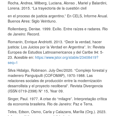
Rocha, Andrea, Milberg, Luciana, Alonso , Mariel y Balardini,
Lorena. 2015. “La trayectoria de la cuestión civil
en el proceso de justicia argentino.” En CELS, Informe Anual.
Buenos Aires: Siglo Veintiuno.
Rollemberg, Denise. 1999. Exílio. Entre raízes e radares. Rio
de Janeiro: Record.
Romanin, Enrique Andriotti. 2013. “Decir la verdad, hacer
justicia: Los Juicios por la Verdad en Argentina”. In: Revista
Europea de Estudios Latinoamericanos y del Caribe 94: 5-
23. Acesible en:
https://www.jstor.org/stable/23408419?
seq=1
Silva Hidalgo, Robinson. July-Dec/2020. “Complejo forestal y
maderero Panguipulli (COFOMAP), 1970-1988. Las
relaciones sociales de producción entre la modernización
desarrollista y el proyecto neoliberal”. Revista Divergencia
(ISSN 0719-2398) N° 15, Year 09.
Singer, Paul. 1977. A crise do “milagre”. Interpretação crítica
da economia brasileira. Rio de Janeiro: Paz e Terra.
Teles, Edson, Osmo, Carla y Calazans, Marília (Org.). 2023.