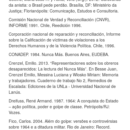
da anistia: o Brasil pede perdão. Brasília, DF: Ministério da
Justiça; Florianópolis: Comunicação, Estudos e Consultoria.
Comisión Nacional de Verdad y Reconciliación (CNVR),
INFORME 1991. Chile, Reedición 1996.
Corporación nacional de reparación y reconciliación, Informe
sobre la Calificación de víctimas de violaciones a los
Derechos Humanos y de la Violencia Política. Chile, 1996.
CONADEP. 1984. Nunca Más. Buenos Aires, EUDEBA.
Crenzel, Emilio. 2013. “Representaciones sobre los obreros
desaparecidos: La lectura del Nunca Más”. En Besse Juan,
Crenzel Emilio, Messina Luciana y Wlosko Miriam: Memoria
y trabajadores. Cuaderno de trabajo No 2, Remedios de
Escalada: Ediciones de la UNLa - Universidad Nacional de
Lanús.
Dreifuss, René Armand. 1987. 1964: A conquista do Estado
– ação política, poder e golpe de classe. Petrópolis/RJ:
Vozes.
Fico, Carlos. 2004. Além do golpe: versões e controvérsias
sobre 1964 e a ditadura militar. Rio de Janeiro: Record.