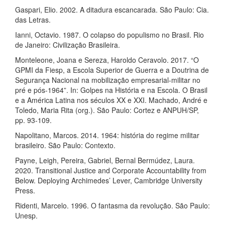
Gaspari, Elio. 2002. A ditadura escancarada. São Paulo: Cia.
das Letras.
Ianni, Octavio. 1987. O colapso do populismo no Brasil. Rio
de Janeiro: Civilização Brasileira.
Monteleone, Joana e Sereza, Haroldo Ceravolo. 2017. “O
GPMI da Fiesp, a Escola Superior de Guerra e a Doutrina de
Segurança Nacional na mobilização empresarial-militar no
pré e pós-1964”. In: Golpes na História e na Escola. O Brasil
e a América Latina nos séculos XX e XXI. Machado, André e
Toledo, Maria Rita (org.). São Paulo: Cortez e ANPUH/SP,
pp. 93-109.
Napolitano, Marcos. 2014. 1964: história do regime militar
brasileiro. São Paulo: Contexto.
Payne, Leigh, Pereira, Gabriel, Bernal Bermúdez, Laura.
2020. Transitional Justice and Corporate Accountability from
Below. Deploying Archimedes’ Lever, Cambridge University
Press.
Ridenti, Marcelo. 1996. O fantasma da revolução. São Paulo:
Unesp.