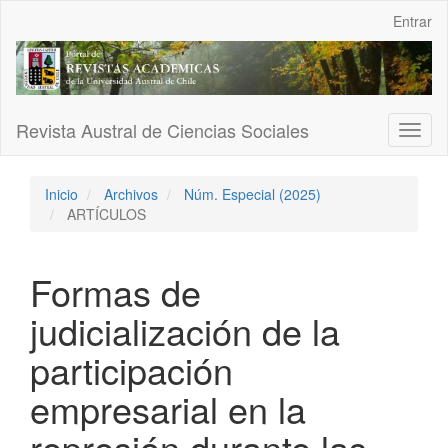
Navegación
Entrar
principal
Contenido
principal
Barra
lateral
Revista Austral de Ciencias Sociales
Toggl
naviga
Inicio
Archivos
Núm. Especial (2025)
ARTÍCULOS
Formas de
judicialización de la
participación
empresarial en la
represión durante las