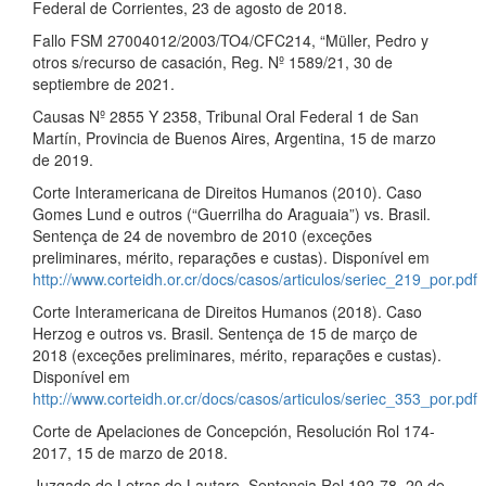
Federal de Corrientes, 23 de agosto de 2018.
Fallo FSM 27004012/2003/TO4/CFC214, “Müller, Pedro y
otros s/recurso de casación, Reg. Nº 1589/21, 30 de
septiembre de 2021.
Causas Nº 2855 Y 2358, Tribunal Oral Federal 1 de San
Martín, Provincia de Buenos Aires, Argentina, 15 de marzo
de 2019.
Corte Interamericana de Direitos Humanos (2010). Caso
Gomes Lund e outros (“Guerrilha do Araguaia”) vs. Brasil.
Sentença de 24 de novembro de 2010 (exceções
preliminares, mérito, reparações e custas). Disponível em
http://www.corteidh.or.cr/docs/casos/articulos/seriec_219_por.pdf
Corte Interamericana de Direitos Humanos (2018). Caso
Herzog e outros vs. Brasil. Sentença de 15 de março de
2018 (exceções preliminares, mérito, reparações e custas).
Disponível em
http://www.corteidh.or.cr/docs/casos/articulos/seriec_353_por.pdf
Corte de Apelaciones de Concepción, Resolución Rol 174-
2017, 15 de marzo de 2018.
Juzgado de Letras de Lautaro, Sentencia Rol 192-78, 20 de