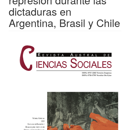
dictaduras en
Argentina, Brasil y Chile
Barra
lateral
del
artículo