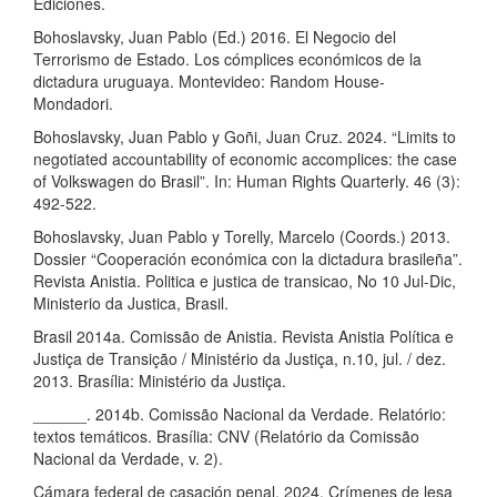
Ediciones.
Bohoslavsky, Juan Pablo (Ed.) 2016. El Negocio del
Terrorismo de Estado. Los cómplices económicos de la
dictadura uruguaya. Montevideo: Random House-
Mondadori.
Bohoslavsky, Juan Pablo y Goñi, Juan Cruz. 2024. “Limits to
negotiated accountability of economic accomplices: the case
of Volkswagen do Brasil”. In: Human Rights Quarterly. 46 (3):
492-522.
Bohoslavsky, Juan Pablo y Torelly, Marcelo (Coords.) 2013.
Dossier “Cooperación económica con la dictadura brasileña”.
Revista Anistia. Politica e justica de transicao, No 10 Jul-Dic,
Ministerio da Justica, Brasil.
Brasil 2014a. Comissão de Anistia. Revista Anistia Política e
Justiça de Transição / Ministério da Justiça, n.10, jul. / dez.
2013. Brasília: Ministério da Justiça.
______. 2014b. Comissão Nacional da Verdade. Relatório:
textos temáticos. Brasília: CNV (Relatório da Comissão
Nacional da Verdade, v. 2).
Cámara federal de casación penal. 2024. Crímenes de lesa