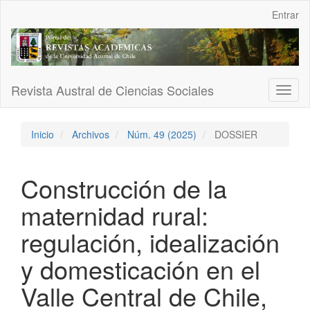
Navegación
Entrar
principal
Contenido
principal
Barra
lateral
Revista Austral de Ciencias Sociales
Toggl
naviga
Inicio
Archivos
Núm. 49 (2025)
DOSSIER
Construcción de la
maternidad rural:
regulación, idealización
y domesticación en el
Valle Central de Chile,