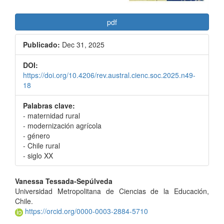
pdf
Publicado:
Dec 31, 2025
DOI:
https://doi.org/10.4206/rev.austral.cienc.soc.2025.n49-
18
Palabras clave:
- maternidad rural
- modernización agrícola
- género
- Chile rural
- siglo XX
Contenido
Vanessa Tessada-Sepúlveda
Universidad Metropolitana de Ciencias de la Educación,
principal
Chile.
del
https://orcid.org/0000-0003-2884-5710