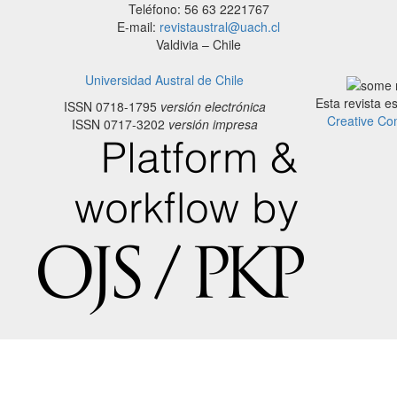
Teléfono: 56 63 2221767
E-mail:
revistaustral@uach.cl
Valdivia – Chile
Universidad Austral de Chile
Esta revista e
ISSN 0718-1795
versión electrónica
Creative Co
ISSN 0717-3202
versión impresa