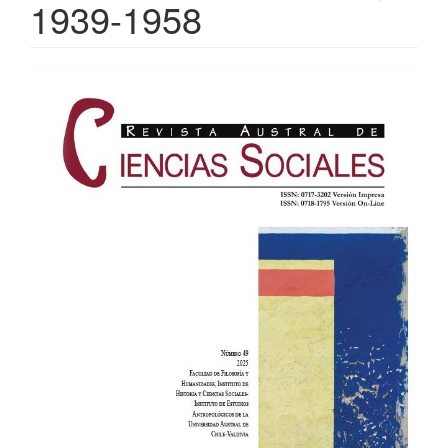
1939-1958
Barra
lateral
del
artículo