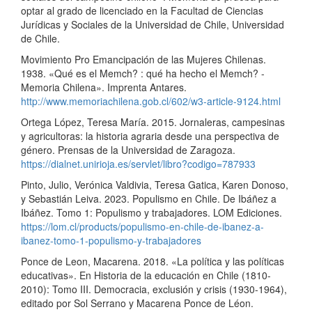
optar al grado de licenciado en la Facultad de Ciencias
Jurídicas y Sociales de la Universidad de Chile, Universidad
de Chile.
Movimiento Pro Emancipación de las Mujeres Chilenas.
1938. «Qué es el Memch? : qué ha hecho el Memch? -
Memoria Chilena». Imprenta Antares.
http://www.memoriachilena.gob.cl/602/w3-article-9124.html
Ortega López, Teresa María. 2015. Jornaleras, campesinas
y agricultoras: la historia agraria desde una perspectiva de
género. Prensas de la Universidad de Zaragoza.
https://dialnet.unirioja.es/servlet/libro?codigo=787933
Pinto, Julio, Verónica Valdivia, Teresa Gatica, Karen Donoso,
y Sebastián Leiva. 2023. Populismo en Chile. De Ibáñez a
Ibáñez. Tomo 1: Populismo y trabajadores. LOM Ediciones.
https://lom.cl/products/populismo-en-chile-de-ibanez-a-
ibanez-tomo-1-populismo-y-trabajadores
Ponce de Leon, Macarena. 2018. «La política y las políticas
educativas». En Historia de la educación en Chile (1810-
2010): Tomo III. Democracia, exclusión y crisis (1930-1964),
editado por Sol Serrano y Macarena Ponce de Léon.