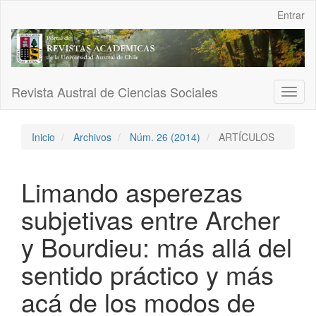
Navegación
Entrar
principal
Contenido
principal
Barra
lateral
Revista Austral de Ciencias Sociales
Toggl
naviga
Inicio
Archivos
Núm. 26 (2014)
ARTÍCULOS
Limando asperezas
subjetivas entre Archer
y Bourdieu: más allá del
sentido práctico y más
acá de los modos de