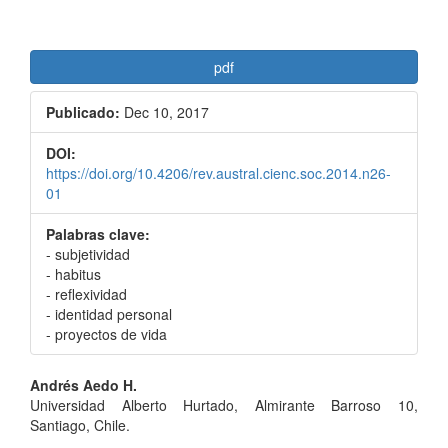
pdf
Publicado:
Dec 10, 2017
DOI:
https://doi.org/10.4206/rev.austral.cienc.soc.2014.n26-
01
Palabras clave:
- subjetividad
- habitus
- reflexividad
- identidad personal
- proyectos de vida
Contenido
Andrés Aedo H.
Universidad Alberto Hurtado, Almirante Barroso 10,
principal
Santiago, Chile.