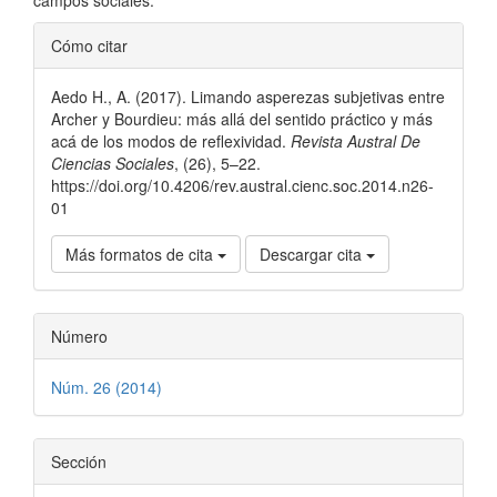
campos sociales.
Detalles
Cómo citar
del
Aedo H., A. (2017). Limando asperezas subjetivas entre
artículo
Archer y Bourdieu: más allá del sentido práctico y más
acá de los modos de reflexividad.
Revista Austral De
Ciencias Sociales
, (26), 5–22.
https://doi.org/10.4206/rev.austral.cienc.soc.2014.n26-
01
Más formatos de cita
Descargar cita
Número
Núm. 26 (2014)
Sección