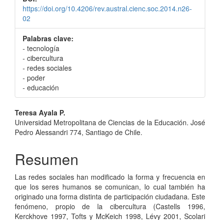
https://doi.org/10.4206/rev.austral.cienc.soc.2014.n26-
02
Palabras clave:
- tecnología
- cibercultura
- redes sociales
- poder
- educación
Contenido
Teresa Ayala P.
Universidad Metropolitana de Ciencias de la Educación. José
principal
Pedro Alessandri 774, Santiago de Chile.
del
Resumen
artículo
Las redes sociales han modificado la forma y frecuencia en
que los seres humanos se comunican, lo cual también ha
originado una forma distinta de participación ciudadana. Este
fenómeno, propio de la cibercultura (Castells 1996,
Kerckhove 1997, Tofts y McKeich 1998, Lévy 2001, Scolari