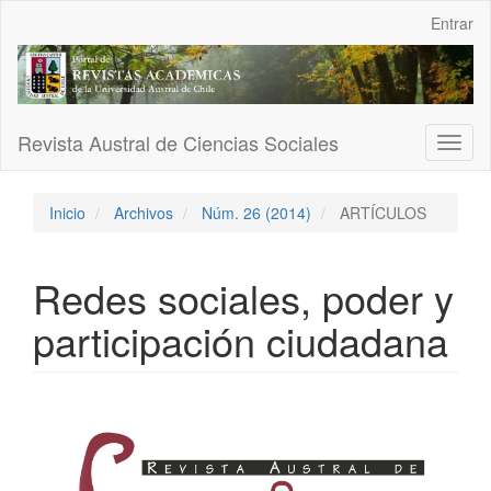
Navegación
Entrar
principal
Contenido
principal
Barra
lateral
Revista Austral de Ciencias Sociales
Toggl
naviga
Inicio
Archivos
Núm. 26 (2014)
ARTÍCULOS
Redes sociales, poder y
participación ciudadana
Barra
lateral
del