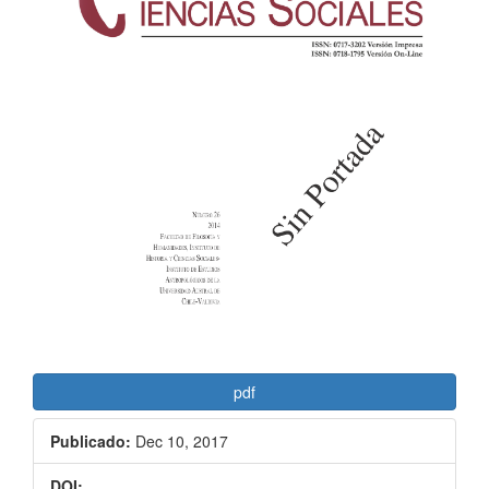
artículo
pdf
Publicado:
Dec 10, 2017
DOI: