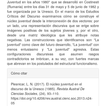
Juventud en los años 1980" que se desarrolló en Costinesti
(Rumania) entre los días 31 de mayo y 5 de junio de 1982 y
fue organizada por la Unesco. En el marco de los Estudios
Críticos del Discurso examinamos cómo se construye el
núcleo
juventud
desde la interconexión de dos vectores: por
un lado, una representación discursiva que se erige sobre
imágenes positivas de los sujetos jóvenes y, por el otro,
desde una matriz ideológica que les atribuye notas
negativas. Las construcciones que identificamos son "La
juventud" como clave del futuro desarrollo, "La juventud" con
menos entusiasmo y "La juventud" agresiva. Estas
configuraciones discursivas que asumen rasgos
contradictorios se imbrican, a su vez, con fuertes marcas
que abrevan en los postulados del estructural funcionalismo.
Detalles
Cómo citar
del
Plesnicar, L. N. (2017). El núcleo juventud en el
artículo
discurso de la Unesco (1985).
Revista Austral De
Ciencias Sociales
, (24), 93–110.
https://doi.org/10.4206/rev.austral.cienc.soc.2013.n24-
05