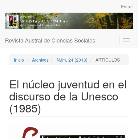
Navegación
Entrar
principal
Contenido
principal
Barra
lateral
Revista Austral de Ciencias Sociales
Toggl
naviga
Inicio
Archivos
Núm. 24 (2013)
ARTÍCULOS
El núcleo juventud en el
discurso de la Unesco
(1985)
Barra
lateral