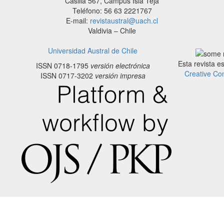
Casilla 567, Campus Isla Teja
Teléfono: 56 63 2221767
E-mail:
revistaustral@uach.cl
Valdivia – Chile
Universidad Austral de Chile
Esta revista e
ISSN 0718-1795
versión electrónica
Creative Co
ISSN 0717-3202
versión impresa