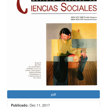
del
artículo
pdf
Publicado:
Dec 11, 2017