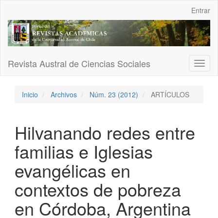
Navegación
Entrar
principal
Contenido
principal
Barra
lateral
Revista Austral de Ciencias Sociales
Toggl
naviga
Inicio
Archivos
Núm. 23 (2012)
ARTÍCULOS
Hilvanando redes entre
familias e Iglesias
evangélicas en
contextos de pobreza
en Córdoba, Argentina