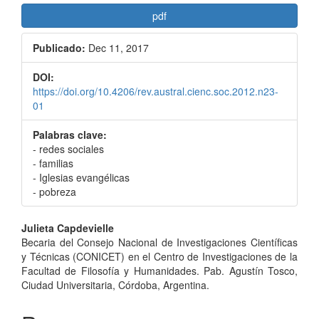
pdf
Publicado:
Dec 11, 2017
DOI:
https://doi.org/10.4206/rev.austral.cienc.soc.2012.n23-
01
Palabras clave:
- redes sociales
- familias
- Iglesias evangélicas
- pobreza
Contenido
Julieta Capdevielle
Becaria del Consejo Nacional de Investigaciones Científicas
principal
y Técnicas (CONICET) en el Centro de Investigaciones de la
del
Facultad de Filosofía y Humanidades. Pab. Agustín Tosco,
Ciudad Universitaria, Córdoba, Argentina.
artículo