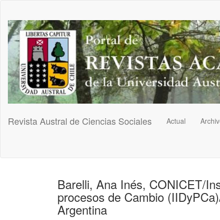
Navegación
principal
Contenido
principal
Barra
lateral
Revista Austral de Ciencias Sociales
Actual
Archi
Barelli, Ana Inés, CONICET/Inst
procesos de Cambio (IIDyPCa)/
Argentina