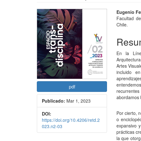
Barra
Conte
Eugenio Fe
Facultad de
lateral
princi
Chile.
del
del
Resu
artículo
artícu
En la Líne
Arquitectur
Artes Visual
incluido 
aprendiza
entendemos
pdf
recurrente
abordamos b
Publicado:
Mar 1, 2023
Por cierto, 
DOI:
o enciclopé
https://doi.org/10.4206/retd.2
expansivo y
023.n2-03
prácticas cr
la que otorg