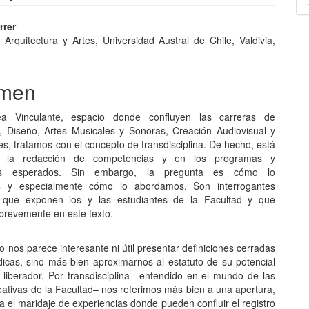
nido
rrer
 Arquitectura y Artes, Universidad Austral de Chile, Valdivia,
pal
men
lo
a Vinculante, espacio donde confluyen las carreras de
a, Diseño, Artes Musicales y Sonoras, Creación Audiovisual y
es, tratamos con el concepto de transdisciplina. De hecho, está
en la redacción de competencias y en los programas y
jes esperados. Sin embargo, la pregunta es cómo lo
 y especialmente cómo lo abordamos. Son interrogantes
s que exponen los y las estudiantes de la Facultad y que
revemente en este texto.
no nos parece interesante ni útil presentar definiciones cerradas
dicas, sino más bien aproximarnos al estatuto de su potencial
 liberador. Por transdisciplina –entendido en el mundo de las
eativas de la Facultad– nos referimos más bien a una apertura,
a el maridaje de experiencias donde pueden confluir el registro