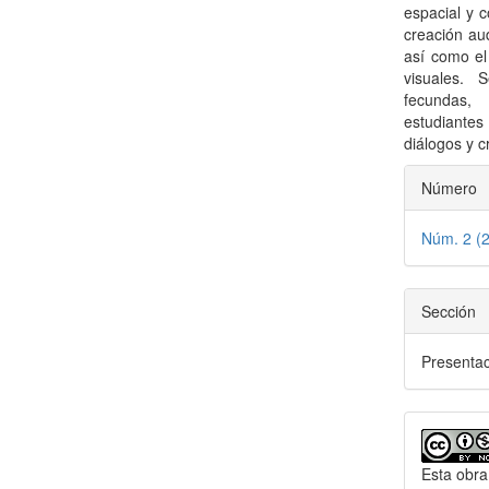
espacial y c
creación aud
así como el 
visuales. 
fecundas, 
estudiantes
diálogos y c
Detal
Número
del
Núm. 2 (
artícu
Sección
Presenta
Esta obra