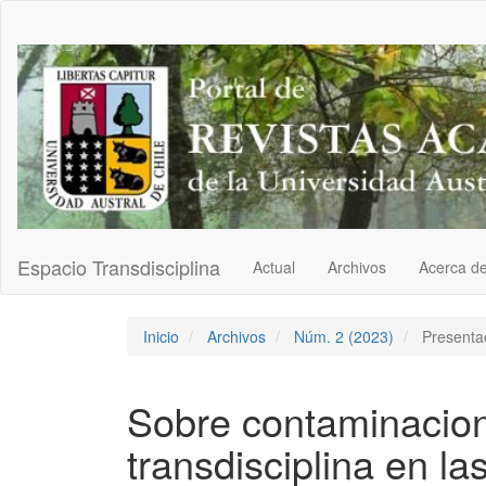
Navegación
principal
Contenido
principal
Barra
lateral
Espacio Transdisciplina
Actual
Archivos
Acerca d
Inicio
Archivos
Núm. 2 (2023)
Presenta
Sobre contaminacion
transdisciplina en la