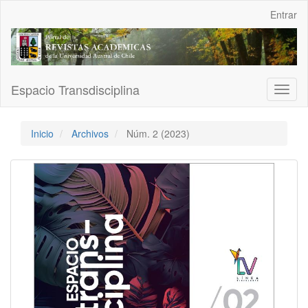
Navegación
Entrar
principal
Contenido
principal
Barra
lateral
Espacio Transdisciplina
Toggl
naviga
Inicio
Archivos
Núm. 2 (2023)