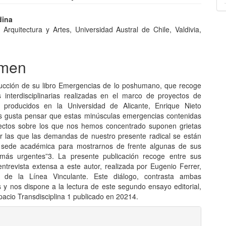
nido
dina
 Arquitectura y Artes, Universidad Austral de Chile, Valdivia,
pal
men
lo
ducción de su libro Emergencias de lo poshumano, que recoge
s interdisciplinarias realizadas en el marco de proyectos de
a producidos en la Universidad de Alicante, Enrique Nieto
s gusta pensar que estas minúsculas emergencias contenidas
ectos sobre los que nos hemos concentrado suponen grietas
 las que las demandas de nuestro presente radical se están
 sede académica para mostrarnos de frente algunas de sus
 más urgentes”3. La presente publicación recoge entre sus
entrevista extensa a este autor, realizada por Eugenio Ferrer,
r de la Línea Vinculante. Este diálogo, contrasta ambas
s y nos dispone a la lectura de este segundo ensayo editorial,
pacio Transdisciplina 1 publicado en 20214.
les