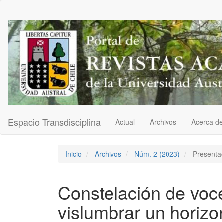
Navegación
principal
Contenido
principal
Barra
lateral
Espacio Transdisciplina
Actual
Archivos
Acerca d
Inicio
Archivos
Núm. 2 (2023)
Presenta
Constelación de voce
vislumbrar un horizo