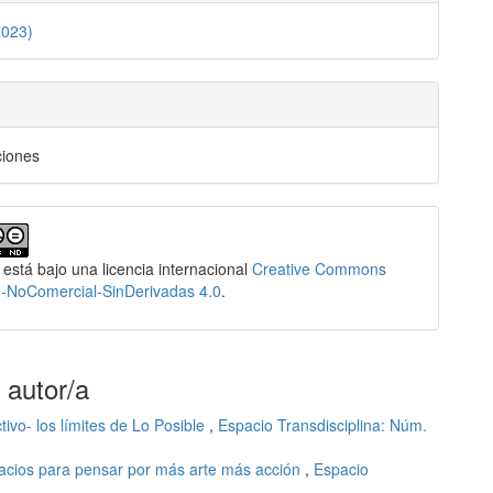
2023)
lo
ciones
 está bajo una licencia internacional
Creative Commons
n-NoComercial-SinDerivadas 4.0
.
 autor/a
tivo- los límites de Lo Posible
,
Espacio Transdisciplina: Núm.
pacios para pensar por más arte más acción
,
Espacio