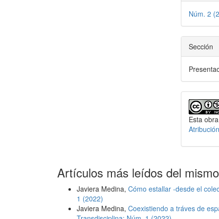
del
Núm. 2 (
artícu
Sección
Presenta
Esta obra
Atribució
Artículos más leídos del mismo
Javiera Medina,
Cómo estallar -desde el colec
1 (2022)
Javiera Medina,
Coexistiendo a tráves de es
Transdisciplina: Núm. 1 (2022)