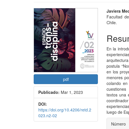
Barra
Conte
Javiera Me
Facultad de
lateral
princi
Chile.
del
del
Resu
artículo
artícu
En la intro
experiencia
arquitectur
postula “No
en los proy
menores por
pdf
colando en
cuestiones
Publicado:
Mar 1, 2023
textos una 
coordinado
DOI:
experiencia
https://doi.org/10.4206/retd.2
luego de Es
023.n2-02
Detal
Número