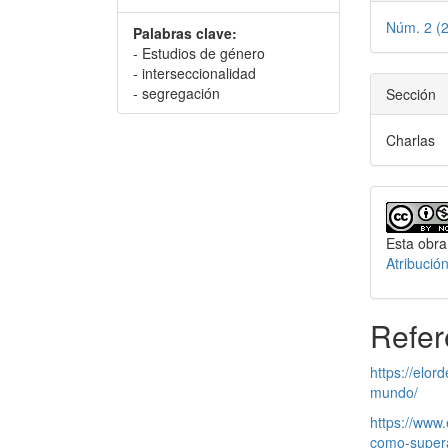
del
Núm. 2 (
artícu
Palabras clave:
- Estudios de género
- interseccionalidad
- segregación
Sección
Charlas
Esta obra
Atribució
Refer
https://elo
mundo/
https://www
como-super