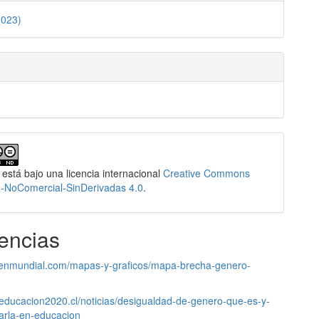
2023)
lo
 está bajo una licencia internacional
Creative Commons
n-NoComercial-SinDerivadas 4.0
.
encias
rdenmundial.com/mapas-y-graficos/mapa-brecha-genero-
.educacion2020.cl/noticias/desigualdad-de-genero-que-es-y-
arla-en-educacion