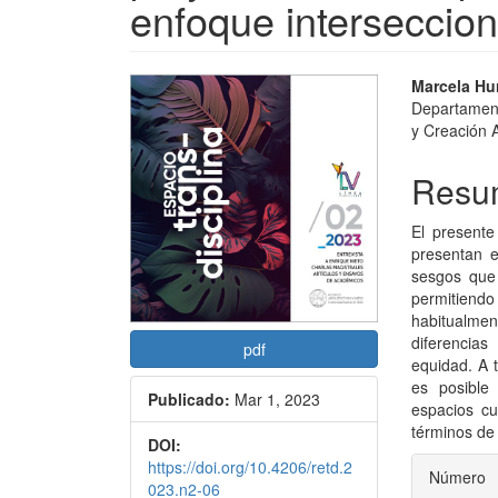
enfoque interseccion
Barra
Conte
Marcela Hu
Departamento
lateral
princi
y Creación A
del
del
Resu
artículo
artícu
El presente
presentan e
sesgos que 
permitiendo
habitualme
diferencias
pdf
equidad. A 
es posible
Publicado:
Mar 1, 2023
espacios cu
términos de
DOI:
Detal
https://doi.org/10.4206/retd.2
Número
023.n2-06