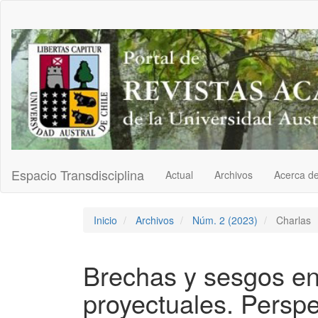
Navegación
principal
Contenido
principal
Barra
lateral
Espacio Transdisciplina
Actual
Archivos
Acerca d
Inicio
Archivos
Núm. 2 (2023)
Charlas
Brechas y sesgos en 
proyectuales. Perspe