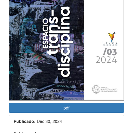
del
artículo
pdf
Publicado:
Dec 30, 2024