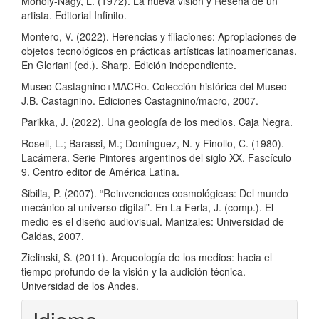
Moholy-Nagy, L. (1972). La nueva visión y Reseña de un
artista. Editorial Infinito.
Montero, V. (2022). Herencias y filiaciones: Apropiaciones de
objetos tecnológicos en prácticas artísticas latinoamericanas.
En Gloriani (ed.). Sharp. Edición independiente.
Museo Castagnino+MACRo. Colección histórica del Museo
J.B. Castagnino. Ediciones Castagnino/macro, 2007.
Parikka, J. (2022). Una geología de los medios. Caja Negra.
Rosell, L.; Barassi, M.; Dominguez, N. y Finollo, C. (1980).
Lacámera. Serie Pintores argentinos del siglo XX. Fascículo
9. Centro editor de América Latina.
Sibilia, P. (2007). “Reinvenciones cosmológicas: Del mundo
mecánico al universo digital”. En La Ferla, J. (comp.). El
medio es el diseño audiovisual. Manizales: Universidad de
Caldas, 2007.
Zielinski, S. (2011). Arqueología de los medios: hacia el
tiempo profundo de la visión y la audición técnica.
Universidad de los Andes.