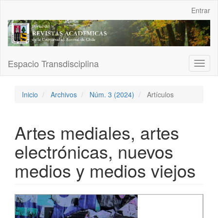
Navegación
Entrar
principal
Contenido
principal
Barra
lateral
Espacio Transdisciplina
Toggl
naviga
Inicio
Archivos
Núm. 3 (2024)
Artículos
Artes mediales, artes
electrónicas, nuevos
medios y medios viejos
Barra
lateral