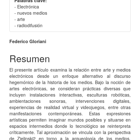
Palabras clave:
- Electrónica
- nuevos medios
- arte
- radiodifusión
Contenido
Federico Gloriani
principal
Resumen
del
El presente artículo examina la relación entre arte y medios
artículo
electrónicos desde un enfoque alternativo al discurso
hegemónico de la historia de los medios. Bajo la noción de
artes electrónicas, se consideran prácticas diversas que
incluyen instalaciones interactivas, esculturas robóticas,
ambientaciones sonoras, intervenciones digitales,
experiencias de realidad virtual y videojuegos, entre otras
manifestaciones contemporáneas. Estas expresiones
artísticas permiten imaginar mundos posibles y situarse en
espacios intermedios donde lo tecnológico se reinterpreta
críticamente. Tal aproximación se vincula con la perspectiva
de Zielinski2 en torno a la arqueología de los medios,