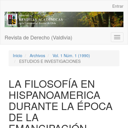
Navegación
Entrar
principal
Contenido
principal
Barra
lateral
Revista de Derecho (Valdivia)
Toggl
naviga
Inicio
Archivos
Vol. 1 Núm. 1 (1990)
ESTUDIOS E INVESTIGACIONES
LA FILOSOFÍA EN
HISPANOAMERICA
DURANTE LA ÉPOCA
DE LA
EMANCIPACIÓN