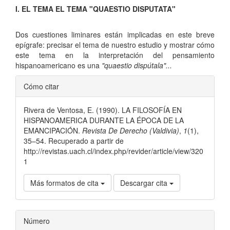
artículo
I. EL TEMA EL TEMA "QUAESTIO DISPUTATA"
Dos cuestiones liminares están implicadas en este breve
epígrafe: precisar el tema de nuestro estudio y mostrar cómo
este tema en la interpretación del pensamiento
hispanoamericano es una
"quaestio dispútala"...
Detalles
Cómo citar
del
Rivera de Ventosa, E. (1990). LA FILOSOFÍA EN
artículo
HISPANOAMERICA DURANTE LA ÉPOCA DE LA
EMANCIPACIÓN.
Revista De Derecho (Valdivia)
,
1
(1),
35–54. Recuperado a partir de
http://revistas.uach.cl/index.php/revider/article/view/320
1
Más formatos de cita
Descargar cita
Número