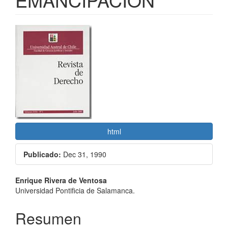
Barra
lateral
del
artículo
html
Publicado:
Dec 31, 1990
Contenido
Enrique Rivera de Ventosa
Universidad Pontificia de Salamanca.
principal
del
Resumen