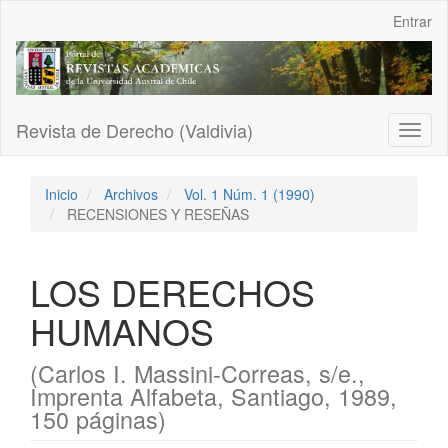
Navegación
Entrar
principal
Contenido
principal
Barra
lateral
Revista de Derecho (Valdivia)
Toggl
naviga
Inicio
Archivos
Vol. 1 Núm. 1 (1990)
RECENSIONES Y RESEÑAS
LOS DERECHOS
HUMANOS
(Carlos I. Massini-Correas, s/e.,
Imprenta Alfabeta, Santiago, 1989,
150 páginas)