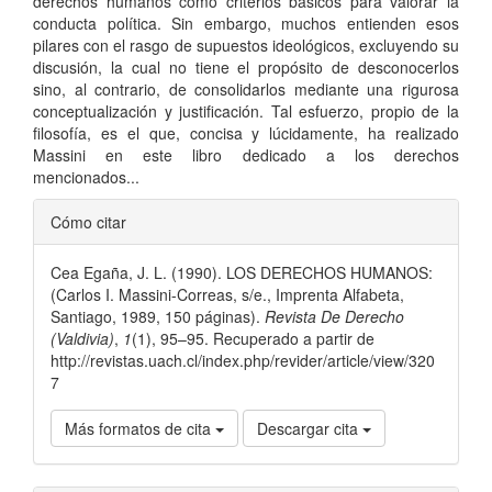
derechos humanos como criterios básicos para valorar la
conducta política. Sin embargo, muchos entienden esos
pilares con el rasgo de supuestos ideológicos, excluyendo su
discusión, la cual no tiene el propósito de desconocerlos
sino, al contrario, de consolidarlos mediante una rigurosa
conceptualización y justificación. Tal esfuerzo, propio de la
filosofía, es el que, concisa y lúcidamente, ha realizado
Massini en este libro dedicado a los derechos
mencionados...
Detalles
Cómo citar
del
Cea Egaña, J. L. (1990). LOS DERECHOS HUMANOS:
artículo
(Carlos I. Massini-Correas, s/e., Imprenta Alfabeta,
Santiago, 1989, 150 páginas).
Revista De Derecho
(Valdivia)
,
1
(1), 95–95. Recuperado a partir de
http://revistas.uach.cl/index.php/revider/article/view/320
7
Más formatos de cita
Descargar cita