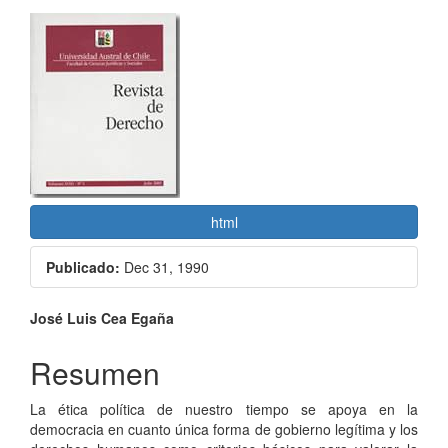
Barra
lateral
del
artículo
html
Publicado:
Dec 31, 1990
Contenido
José Luis Cea Egaña
principal
Resumen
del
La ética política de nuestro tiempo se apoya en la
artículo
democracia en cuanto única forma de gobierno legítima y los