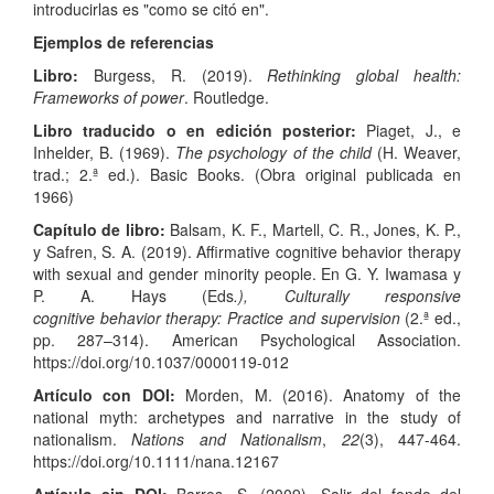
introducirlas es "como se citó en".
Ejemplos de referencias
Libro:
Burgess, R. (2019).
Rethinking global health:
Frameworks of power
. Routledge.
Libro traducido o en edición posterior:
Piaget, J., e
Inhelder, B. (1969).
The psychology of the child
(H. Weaver,
trad.; 2.ª ed.). Basic Books. (Obra original publicada en
1966)
Capítulo de libro:
Balsam, K. F., Martell, C. R., Jones, K. P.,
y Safren, S. A. (2019). Affirmative cognitive behavior therapy
with sexual and gender minority people. En G. Y. Iwamasa y
P. A. Hays (Eds
.),
Culturally
responsive
cognitive
behavior
therapy
:
Practice
and
supervision
(2.ª ed.,
pp. 287–314). American Psychological Association.
https://doi.org/10.1037/0000119-012
Artículo con DOI:
Morden, M. (2016). Anatomy of the
national myth: archetypes and narrative in the study of
nationalism.
Nations and Nationalism
,
22
(3), 447-464.
https://doi.org/10.1111/nana.12167
Artículo sin DOI:
Barros, S. (2009). Salir del fondo del