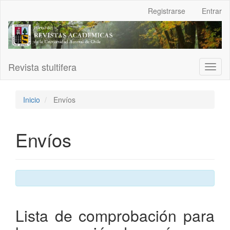
Navegación
Registrarse
Entrar
principal
Contenido
principal
Barra
lateral
Revista stultifera
Toggl
naviga
Inicio
Envíos
Envíos
Lista de comprobación para