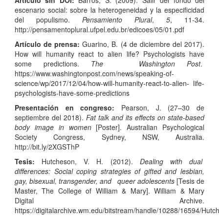
escenario social: sobre la heterogeneidad y la especificidad
del populismo.
Pensamiento Plural
,
5
, 11-34.
http://pensamentoplural.ufpel.edu.br/edicoes/05/01.pdf
Artículo de prensa:
Guarino, B. (4 de diciembre del 2017).
How will humanity react to alien life? Psychologists have
some predictions.
The Washington Post
.
https://www.washingtonpost.com/news/speaking-of-
science/wp/2017/12/04/how-will-humanity-react-to-alien- life-
psychologists-have-some-predictions
Presentación en congreso:
Pearson, J. (27–30 de
septiembre del 2018).
Fat talk and its effects on state-based
body image in women
[Poster]. Australian Psychological
Society Congress, Sydney, NSW, Australia.
http://bit.ly/2XGSThP
Tesis:
Hutcheson, V. H. (2012).
Dealing with dual
differences: Social coping strategies of gifted and lesbian,
gay, bisexual, transgender, and queer adolescents
[Tesis de
Master, The College of William & Mary]. William & Mary
Digital Archive.
https://digitalarchive.wm.edu/bitstream/handle/10288/16594/Hutc