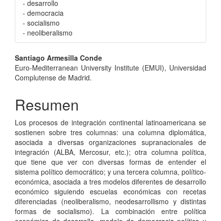
- desarrollo
- democracia
- socialismo
- neoliberalismo
Contenido
Santiago Armesilla Conde
Euro-Mediterranean University Institute (EMUI), Universidad
principal
Complutense de Madrid.
del
Resumen
artículo
Los procesos de integración continental latinoamericana se
sostienen sobre tres columnas: una columna diplomática,
asociada a diversas organizaciones supranacionales de
integración (ALBA, Mercosur, etc.); otra columna política,
que tiene que ver con diversas formas de entender el
sistema político democrático; y una tercera columna, político-
económica, asociada a tres modelos diferentes de desarrollo
económico siguiendo escuelas económicas con recetas
diferenciadas (neoliberalismo, neodesarrollismo y distintas
formas de socialismo). La combinación entre política
económica de desarrollo, modelo de democracia política y