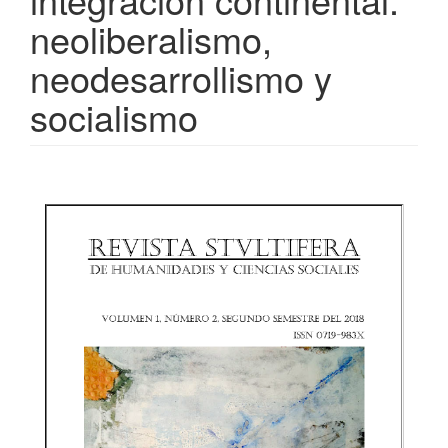
neoliberalismo,
neodesarrollismo y
socialismo
Barra
lateral
del
artículo