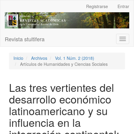
Navegación
Registrarse
Entrar
principal
Contenido
principal
Barra
lateral
Revista stultifera
Toggl
naviga
Inicio
Archivos
Vol. 1 Núm. 2 (2018)
Artículos de Humanidades y Ciencias Sociales
Las tres vertientes del
desarrollo económico
latinoamericano y su
influencia en la
integración continental: