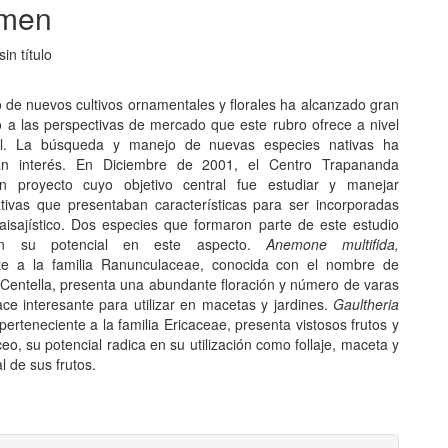
men
in título
o de nuevos cultivos ornamentales y florales ha alcanzado gran
 a las perspectivas de mercado que este rubro ofrece a nivel
nal. La búsqueda y manejo de nuevas especies nativas ha
n interés. En Diciembre de 2001, el Centro Trapananda
 proyecto cuyo objetivo central fue estudiar y manejar
tivas que presentaban características para ser incorporadas
aisajístico. Dos especies que formaron parte de este estudio
ron su potencial en este aspecto.
Anemone multifida,
nte a la familia Ranunculaceae, conocida con el nombre de
entella, presenta una abundante floración y número de varas
ace interesante para utilizar en macetas y jardines.
Gaultheria
perteneciente a la familia Ericaceae, presenta vistosos frutos y
áceo, su potencial radica en su utilización como follaje, maceta y
al de sus frutos.