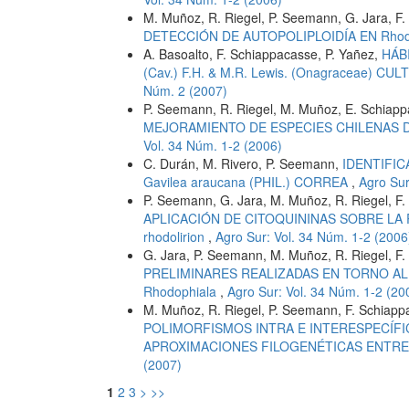
M. Muñoz, R. Riegel, P. Seemann, G. Jara, F. 
DETECCIÓN DE AUTOPOLIPLOIDÍA EN Rhodo
A. Basoalto, F. Schiappacasse, P. Yañez,
HÁBI
(Cav.) F.H. & M.R. Lewis. (Onagraceae) 
Núm. 2 (2007)
P. Seemann, R. Riegel, M. Muñoz, E. Schiappac
MEJORAMIENTO DE ESPECIES CHILENAS DEL
Vol. 34 Núm. 1-2 (2006)
C. Durán, M. Rivero, P. Seemann,
IDENTIFI
Gavilea araucana (PHIL.) CORREA
,
Agro Sur
P. Seemann, G. Jara, M. Muñoz, R. Riegel, F. S
APLICACIÓN DE CITOQUININAS SOBRE LA R
rhodolirion
,
Agro Sur: Vol. 34 Núm. 1-2 (2006
G. Jara, P. Seemann, M. Muñoz, R. Riegel, F. S
PRELIMINARES REALIZADAS EN TORNO AL E
Rhodophiala
,
Agro Sur: Vol. 34 Núm. 1-2 (20
M. Muñoz, R. Riegel, P. Seemann, F. Schiappac
POLIMORFISMOS INTRA E INTERESPECÍFIC
APROXIMACIONES FILOGENÉTICAS ENTRE E
(2007)
1
2
3
>
>>