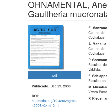
ORNAMENTAL, Anemo
Gaultheria mucronat
Barra
Conte
E. Manzan
Centro de 
lateral
princi
Coyhaique.
del
del
A. Mansilla
Centro de 
artículo
artícu
Coyhaique
P. Seeman
Facultad de
Valdivia.
pdf
F. Schiapp
Facultad de 
Publicado:
Dec 29, 2006
M. Musale
Vivero Puma
DOI:
P. Riedema
https://doi.org/10.4206/agrosu
r.2006.v34n1-2-11