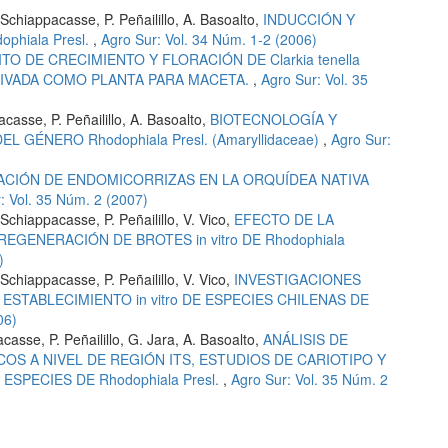
Schiappacasse, P. Peñailillo, A. Basoalto,
INDUCCIÓN Y
phiala Presl.
,
Agro Sur: Vol. 34 Núm. 1-2 (2006)
TO DE CRECIMIENTO Y FLORACIÓN DE Clarkia tenella
CULTIVADA COMO PLANTA PARA MACETA.
,
Agro Sur: Vol. 35
asse, P. Peñailillo, A. Basoalto,
BIOTECNOLOGÍA Y
 GÉNERO Rhodophiala Presl. (Amaryllidaceae)
,
Agro Sur:
CACIÓN DE ENDOMICORRIZAS EN LA ORQUÍDEA NATIVA
: Vol. 35 Núm. 2 (2007)
chiappacasse, P. Peñailillo, V. Vico,
EFECTO DE LA
EGENERACIÓN DE BROTES in vitro DE Rhodophiala
)
chiappacasse, P. Peñailillo, V. Vico,
INVESTIGACIONES
STABLECIMIENTO in vitro DE ESPECIES CHILENAS DE
06)
asse, P. Peñailillo, G. Jara, A. Basoalto,
ANÁLISIS DE
OS A NIVEL DE REGIÓN ITS, ESTUDIOS DE CARIOTIPO Y
SPECIES DE Rhodophiala Presl.
,
Agro Sur: Vol. 35 Núm. 2