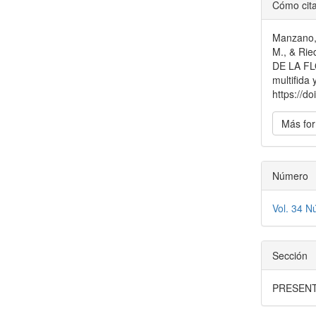
Detal
Cómo cit
del
Manzano, 
artícu
M., & Ri
DE LA F
multifida
https://d
Más for
Número
Vol. 34 N
Sección
PRESEN