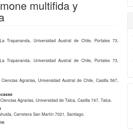
ne multifida y
a
nido
o
La Trapananda, Universidad Austral de Chile, Portales 73,
pal
La Trapananda, Universidad Austral de Chile, Portales 73,
lo
n
 Ciencias Agrarias, Universidad Austral de Chile, Casilla 567,
acasse
Ciencias Agrarias, Universidad de Talca, Casilla 747, Talca.
m
huida, Carretera San Martín 7021, Santiago.
nn