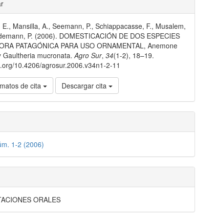
les
ar
E., Mansilla, A., Seemann, P., Schiappacasse, F., Musalem,
lo
edemann, P. (2006). DOMESTICACIÓN DE DOS ESPECIES
LORA PATAGÓNICA PARA USO ORNAMENTAL, Anemone
 y Gaultheria mucronata.
Agro Sur
,
34
(1-2), 18–19.
oi.org/10.4206/agrosur.2006.v34n1-2-11
matos de cita
Descargar cita
úm. 1-2 (2006)
TACIONES ORALES