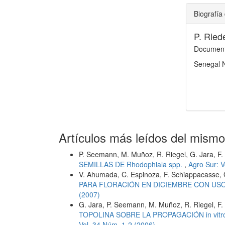
Biografía 
P. Rie
Documento
Senegal N
Artículos más leídos del mismo
P. Seemann, M. Muñoz, R. Riegel, G. Jara, F. S
SEMILLAS DE Rhodophiala spp.
,
Agro Sur: V
V. Ahumada, C. Espinoza, F. Schiappacasse,
PARA FLORACIÓN EN DICIEMBRE CON US
(2007)
G. Jara, P. Seemann, M. Muñoz, R. Riegel, F. 
TOPOLINA SOBRE LA PROPAGACIÓN in vitro
Vol. 34 Núm. 1-2 (2006)