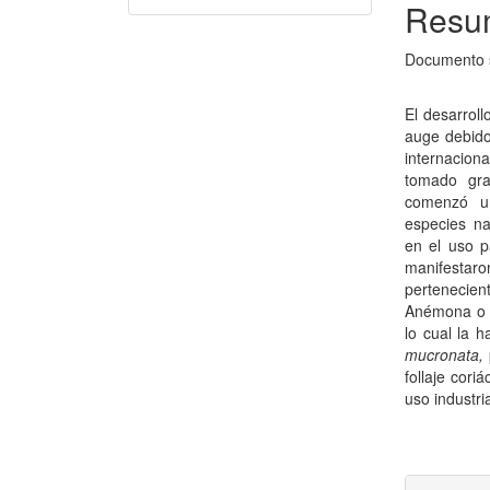
Resu
Documento s
El desarroll
auge debido
internacio
tomado gra
comenzó un
especies na
en el uso p
manifesta
pertenecie
Anémona o C
lo cual la h
mucronata,
follaje cori
uso industri