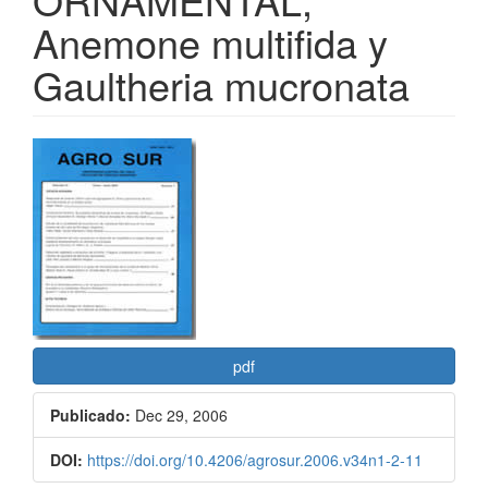
Anemone multifida y
Gaultheria mucronata
Barra
lateral
del
artículo
pdf
Publicado:
Dec 29, 2006
DOI:
https://doi.org/10.4206/agrosur.2006.v34n1-2-11