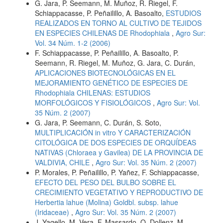
G. Jara, P. Seemann, M. Muñoz, R. Riegel, F.
Schiappacasse, P. Peñailillo, A. Basoalto,
ESTUDIOS
REALIZADOS EN TORNO AL CULTIVO DE TEJIDOS
EN ESPECIES CHILENAS DE Rhodophiala
,
Agro Sur:
Vol. 34 Núm. 1-2 (2006)
F. Schiappacasse, P. Peñailillo, A. Basoalto, P.
Seemann, R. Riegel, M. Muñoz, G. Jara, C. Durán,
APLICACIONES BIOTECNOLÓGICAS EN EL
MEJORAMIENTO GENÉTICO DE ESPECIES DE
Rhodophiala CHILENAS: ESTUDIOS
MORFOLÓGICOS Y FISIOLÓGICOS
,
Agro Sur: Vol.
35 Núm. 2 (2007)
G. Jara, P. Seemann, C. Durán, S. Soto,
MULTIPLICACIÓN in vitro Y CARACTERIZACIÓN
CITOLÓGICA DE DOS ESPECIES DE ORQUÍDEAS
NATIVAS (Chloraea y Gavilea) DE LA PROVINCIA DE
VALDIVIA, CHILE
,
Agro Sur: Vol. 35 Núm. 2 (2007)
P. Morales, P. Peñailillo, P. Yañez, F. Schiappacasse,
EFECTO DEL PESO DEL BULBO SOBRE EL
CRECIMIENTO VEGETATIVO Y REPRODUCTIVO DE
Herbertia lahue (Molina) Goldbl. subsp. lahue
(Iridaceae)
,
Agro Sur: Vol. 35 Núm. 2 (2007)
J. Yagello, M. Vera, F. Massardo, O. Dollenz, M.