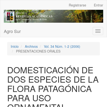
Navegación
Registrarse
Entrar
principal
Contenido
principal
Barra
lateral
Agro Sur
Toggl
naviga
Inicio
Archivos
Vol. 34 Núm. 1-2 (2006)
PRESENTACIONES ORALES
DOMESTICACIÓN DE
DOS ESPECIES DE LA
FLORA PATAGÓNICA
PARA USO
ORNAMENTAL,