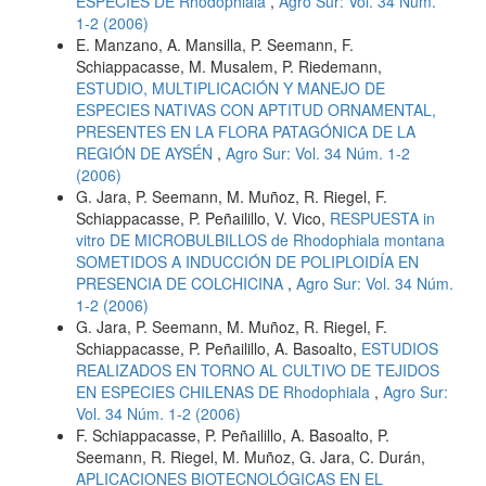
ESPECIES DE Rhodophiala
,
Agro Sur: Vol. 34 Núm.
1-2 (2006)
E. Manzano, A. Mansilla, P. Seemann, F.
Schiappacasse, M. Musalem, P. Riedemann,
ESTUDIO, MULTIPLICACIÓN Y MANEJO DE
ESPECIES NATIVAS CON APTITUD ORNAMENTAL,
PRESENTES EN LA FLORA PATAGÓNICA DE LA
REGIÓN DE AYSÉN
,
Agro Sur: Vol. 34 Núm. 1-2
(2006)
G. Jara, P. Seemann, M. Muñoz, R. Riegel, F.
Schiappacasse, P. Peñailillo, V. Vico,
RESPUESTA in
vitro DE MICROBULBILLOS de Rhodophiala montana
SOMETIDOS A INDUCCIÓN DE POLIPLOIDÍA EN
PRESENCIA DE COLCHICINA
,
Agro Sur: Vol. 34 Núm.
1-2 (2006)
G. Jara, P. Seemann, M. Muñoz, R. Riegel, F.
Schiappacasse, P. Peñailillo, A. Basoalto,
ESTUDIOS
REALIZADOS EN TORNO AL CULTIVO DE TEJIDOS
EN ESPECIES CHILENAS DE Rhodophiala
,
Agro Sur:
Vol. 34 Núm. 1-2 (2006)
F. Schiappacasse, P. Peñailillo, A. Basoalto, P.
Seemann, R. Riegel, M. Muñoz, G. Jara, C. Durán,
APLICACIONES BIOTECNOLÓGICAS EN EL