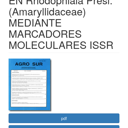
(Amaryllidaceae)
MEDIANTE
MARCADORES
MOLECULARES ISSR
Barra
lateral
del
artículo
pdf