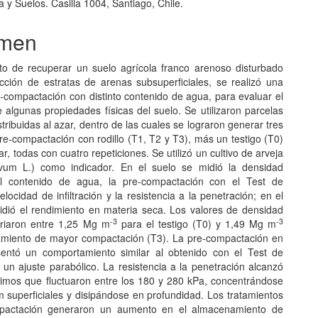
a y Suelos. Casilla 1004, Santiago, Chile.
men
to de recuperar un suelo agrícola franco arenoso disturbado
acción de estratas de arenas subsuperficiales, se realizó una
e-compactación con distinto contenido de agua, para evaluar el
 algunas propiedades físicas del suelo. Se utilizaron parcelas
tribuidas al azar, dentro de las cuales se lograron generar tres
re-compactación con rodillo (T1, T2 y T3), más un testigo (T0)
r, todas con cuatro repeticiones. Se utilizó un cultivo de arveja
ivum L.) como indicador. En el suelo se midió la densidad
el contenido de agua, la pre-compactación con el Test de
velocidad de infiltración y la resistencia a la penetración; en el
midió el rendimiento en materia seca. Los valores de densidad
-3
-3
riaron entre 1,25 Mg m
para el testigo (T0) y 1,49 Mg m
tamiento de mayor compactación (T3). La pre-compactación en
entó un comportamiento similar al obtenido con el Test de
 un ajuste parabólico. La resistencia a la penetración alcanzó
imos que fluctuaron entre los 180 y 280 kPa, concentrándose
m superficiales y disipándose en profundidad. Los tratamientos
pactación generaron un aumento en el almacenamiento de