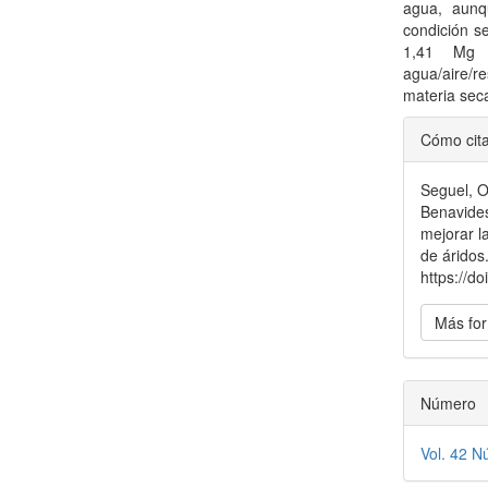
agua, aunq
condición s
1,41 Mg
agua/aire/
materia sec
Detal
Cómo cit
del
Seguel, O
artícu
Benavides
mejorar l
de áridos
https://d
Más for
Número
Vol. 42 N