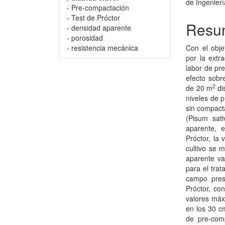
de Ingenierí
- Pre-compactación
- Test de Próctor
Resu
- densidad aparente
- porosidad
- resistencia mecánica
Con el obje
por la extr
labor de pr
efecto sobre
2
de 20 m
dis
niveles de p
sin compacta
(Pisum sat
aparente, 
Próctor, la 
cultivo se 
aparente va
para el tra
campo pres
Próctor, con
valores máx
en los 30 c
de pre-com