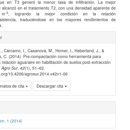
ue en T3 generó la menor tasa de infiltración. La mejor
e alcanzó en el tratamiento T2, con una densidad aparente de
-3
 m
, logrando la mejor condición en la relación
resistencia, traduciéndose en los mayores rendimientos de
a.
les
ar
., Cárcamo, I., Casanova, M., Homer, I., Haberland, J., &
lo
, C. (2014). Pre-compactación como herramienta para
a relación agua/aire en habilitación de suelos post-extracción
.
Agro Sur
,
42
(1), 51–62.
oi.org/10.4206/agrosur.2014.v42n1-06
matos de cita
Descargar cita
úm. 1 (2014)