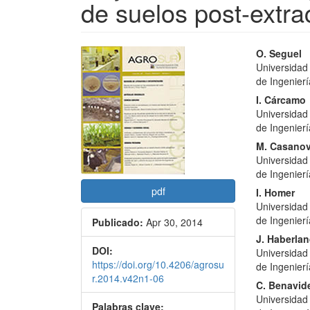
de suelos post-extra
Barra
Conte
O. Seguel
Universidad
lateral
princi
de Ingenierí
del
del
I. Cárcamo
Universidad
artículo
artícu
de Ingenierí
M. Casano
Universidad
de Ingenierí
pdf
I. Homer
Universidad
de Ingenierí
Publicado:
Apr 30, 2014
J. Haberla
DOI:
Universidad
https://doi.org/10.4206/agrosu
de Ingenierí
r.2014.v42n1-06
C. Benavid
Universidad
Palabras clave: