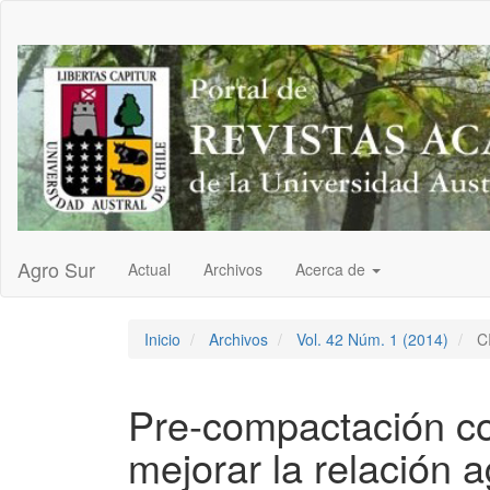
Navegación
principal
Contenido
principal
Barra
lateral
Agro Sur
Actual
Archivos
Acerca de
Inicio
Archivos
Vol. 42 Núm. 1 (2014)
C
Pre-compactación c
mejorar la relación a