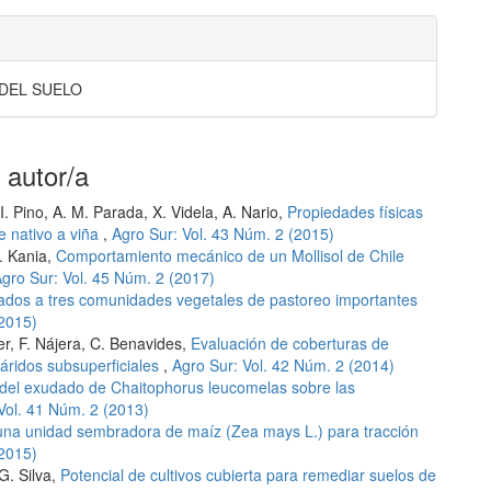
 DEL SUELO
 autor/a
. Pino, A. M. Parada, X. Videla, A. Nario,
Propiedades físicas
e nativo a viña
,
Agro Sur: Vol. 43 Núm. 2 (2015)
. Kania,
Comportamiento mecánico de un Mollisol de Chile
gro Sur: Vol. 45 Núm. 2 (2017)
ados a tres comunidades vegetales de pastoreo importantes
(2015)
r, F. Nájera, C. Benavides,
Evaluación de coberturas de
 áridos subsuperficiales
,
Agro Sur: Vol. 42 Núm. 2 (2014)
 del exudado de Chaitophorus leucomelas sobre las
Vol. 41 Núm. 2 (2013)
 una unidad sembradora de maíz (Zea mays L.) para tracción
(2015)
G. Silva,
Potencial de cultivos cubierta para remediar suelos de