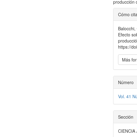
producción 
Detal
Cómo cit
del
Balocchi, 
artícu
Efecto so
producció
https://d
Más for
Número
Vol. 41 N
Sección
CIENCIA