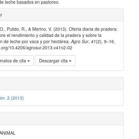
de leche basados en pastoreo.
les
ar
O., Pulido, R., & Merino, V. (2013). Oferta diaria de pradera:
lo
bre el rendimiento y calidad de la pradera y sobre la
n de leche por vaca y por hectárea.
Agro Sur
,
41
(2), 9–16.
oi.org/10.4206/agrosur.2013.v41n2-02
matos de cita
Descargar cita
úm. 2 (2013)
 ANIMAL