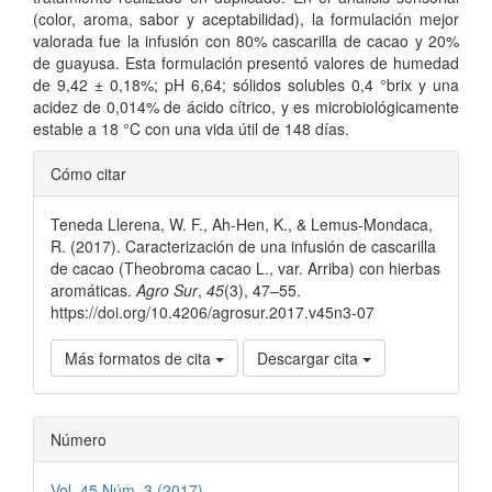
(color, aroma, sabor y aceptabilidad), la formulación mejor
valorada fue la infusión con 80% cascarilla de cacao y 20%
de guayusa. Esta formulación presentó valores de humedad
de 9,42 ± 0,18%; pH 6,64; sólidos solubles 0,4 °brix y una
acidez de 0,014% de ácido cítrico, y es microbiológicamente
estable a 18 °C con una vida útil de 148 días.
Detalles
Cómo citar
del
Teneda Llerena, W. F., Ah-Hen, K., & Lemus-Mondaca,
artículo
R. (2017). Caracterización de una infusión de cascarilla
de cacao (Theobroma cacao L., var. Arriba) con hierbas
aromáticas.
Agro Sur
,
45
(3), 47–55.
https://doi.org/10.4206/agrosur.2017.v45n3-07
Más formatos de cita
Descargar cita
Número
Vol. 45 Núm. 3 (2017)