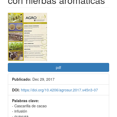
Barra
lateral
del
artículo
pdf
Publicado:
Dec 29, 2017
DOI:
https://doi.org/10.4206/agrosur.2017.v45n3-07
Palabras clave:
- Cascarilla de cacao
- infusión
- guayusa