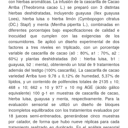
con hierbas aromáticas. La infusión de la cascarilla de Cacao
Arriba (Theobroma cacao L.) se preparó con 3 distintas
hierbas deshidratadas, incluyendo guayusa (Ilex guayusa
Loes), hierba luisa o hierba limón (Cymbopogon citratus
(DC.) Stapf) y menta (Mentha piperita L.), combinadas en
diferentes porcentajes bajo especificaciones de calidad e
inocuidad que cumplen con las exigencias de los
consumidores. Se aplicó un diseño experimental de dos
factores a tres niveles en triplicado, con un porcentaje
variable de cascarilla de cacao (a0 : 80%, a1 : 70%, a2 :
60%) y plantas deshidratadas (b0 : hierba luisa, b1 :
guayusa, b2 : menta), obteniendo un total de 9 tratamientos
además del testigo (100% cascarilla). La cascarilla de cacao
variedad Arriba tuvo 9,78 ± 0,12% de humedad, 5,37% de
lípidos, y un contenido de polifenoles totales de 2135 ± 10;
468 ± 10; 662 ± 10 y 977 ± 10 mg AGE (ácido gálico
equivalente) 100 g-1 en muestras de cascarilla de cacao,
hierba luisa, guayusa y menta, respectivamente. Para la
evaluación sensorial se utilizó un diseño de bloques
incompletos equilibrados con los tratamientos evaluados por
18 jueces semi-entrenados, generándose cinco muestras
por catador, de forma que hubo nueve réplicas para cada
tratamiento realizado en duplicado. En el análisis sensorial