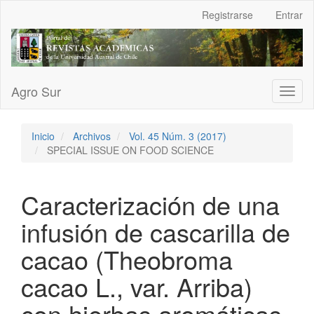
Navegación
Registrarse
Entrar
principal
Contenido
principal
Barra
lateral
Agro Sur
Toggl
naviga
Inicio
Archivos
Vol. 45 Núm. 3 (2017)
SPECIAL ISSUE ON FOOD SCIENCE
Caracterización de una
infusión de cascarilla de
cacao (Theobroma
cacao L., var. Arriba)
con hierbas aromáticas